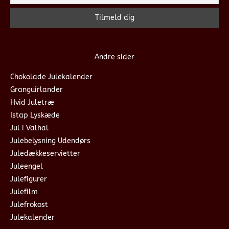
Andre sider
Chokolade Julekalender
Granguirlander
Hvid Juletræ
Istap Lyskæde
Jul i Valhal
Julebelysning Udendørs
Juledækkeservietter
Juleengel
Julefigurer
Julefilm
Julefrokost
Julekalender