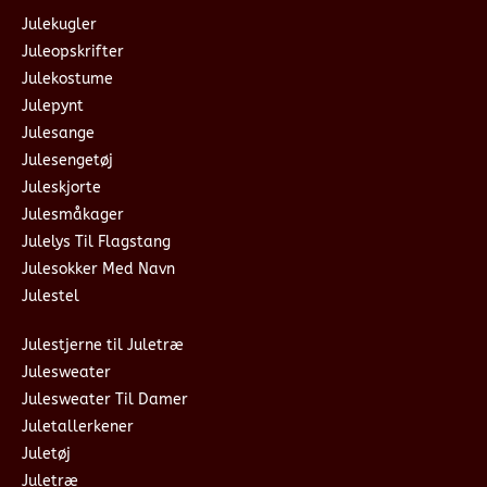
Julekugler
Juleopskrifter
Julekostume
Julepynt
Julesange
Julesengetøj
Juleskjorte
Julesmåkager
Julelys Til Flagstang
Julesokker Med Navn
Julestel
Julestjerne til Juletræ
Julesweater
Julesweater Til Damer
Juletallerkener
Juletøj
Juletræ