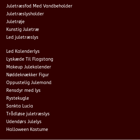
Juletræsfod Med Vandbeholder
Juletræslysholder
Juletrøje
Kunstig Juletræ
Led juletræslys
Led Kalenderlys
Lyskæde Til Flagstang
Makeup Julekalender
Nøddeknækker Figur
Oppustelig Julemand
Rensdyr med lys
Rystekugle
Sankta Lucia
Trådløse juletræslys
Udendørs Julelys
Halloween Kostume