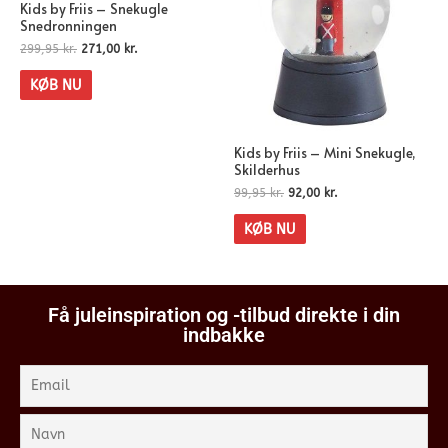
Kids by Friis – Snekugle
Snedronningen
299,95
kr.
271,00
kr.
KØB NU
Kids by Friis – Mini Snekugle,
Skilderhus
99,95
kr.
92,00
kr.
KØB NU
Få juleinspiration og -tilbud direkte i din
indbakke