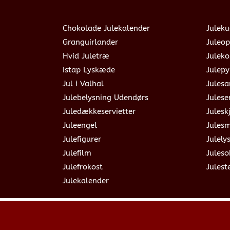
Chokolade Julekalender
Juleku
Granguirlander
Juleop
Hvid Juletræ
Julek
Istap Lyskæde
Julepy
Jul i Valhal
Jules
Julebelysning Udendørs
Julese
Juledækkeservietter
Julesk
Juleengel
Jules
Julefigurer
Julely
Julefilm
Jules
Julefrokost
Julest
Julekalender