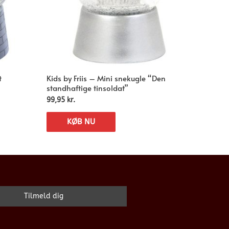
t
Kids by Friis – Mini snekugle “Den
standhaftige tinsoldat”
99,95
kr.
KØB NU