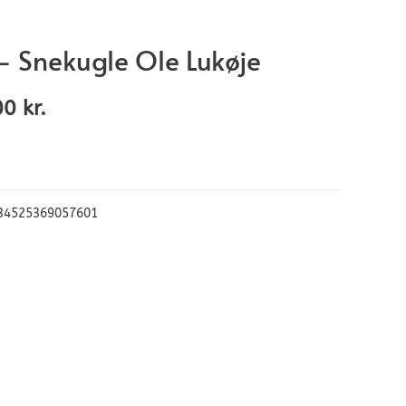
 – Snekugle Ole Lukøje
00
kr.
34525369057601