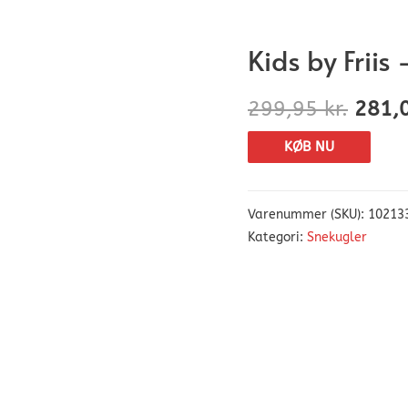
Kids by Friis
299,95
kr.
281,
KØB NU
Varenummer (SKU):
10213
Kategori:
Snekugler