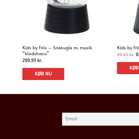
Kids by Friis – Snekugle m. musik
Kids by Fri
“klodshans”
99,95
kr.
9
299,95
kr.
KØB
KØB NU