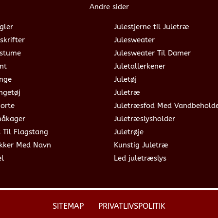
Andre sider
gler
Julestjerne til Juletræ
skrifter
Julesweater
ostume
Julesweater Til Damer
nt
Juletallerkener
ange
Juletøj
ngetøj
Juletræ
jorte
Juletræsfod Med Vandbehold
måkager
Juletræslysholder
s Til Flagstang
Juletrøje
okker Med Navn
Kunstig Juletræ
el
Led juletræslys
SITEMAP
PRIVATLIVSPOLITIK