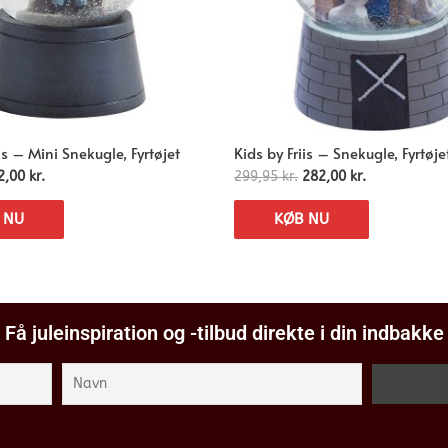
is – Mini Snekugle, Fyrtøjet
Kids by Friis – Snekugle, Fyrtøje
2,00
kr.
299,95
kr.
282,00
kr.
 NU
KØB NU
Få juleinspiration og -tilbud direkte i din indbakke