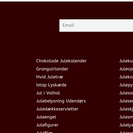
Chokolade Julekalender
Juleku
Granguirlander
Juleop
Hvid Juletræ
Julek
Istap Lyskæde
Julepy
Jul i Valhal
Jules
Julebelysning Udendørs
Julese
Juledækkeservietter
Julesk
Juleengel
Jules
Julefigurer
Julely