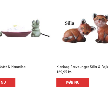
Gnist & Hannibal
Klarbog Ræveunger Silla & Paj
169,95
kr.
 NU
KØB NU