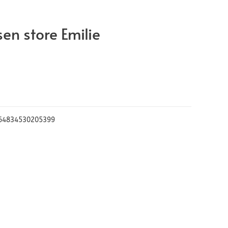
en store Emilie
64834530205399