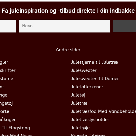
Få juleinspiration og -tilbud direkte i din indbakke
Andre sider
gler
Julestjerne til Juletræ
skrifter
Julesweater
ostume
Julesweater Til Damer
nt
Juletallerkener
ange
Juletøj
ngetøj
Juletræ
jorte
Juletræsfod Med Vandbehold
måkager
Juletræslysholder
s Til Flagstang
Juletrøje