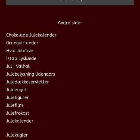
Andre sider
Chokolade Julekalender
Granguirlander
Hvid Juletræ
Istap Lyskæde
Jul i Valhal
Julebelysning Udendørs
Juledækkeservietter
Juleengel
Julefigurer
Julefilm
Julefrokost
Julekalender
Julekugler