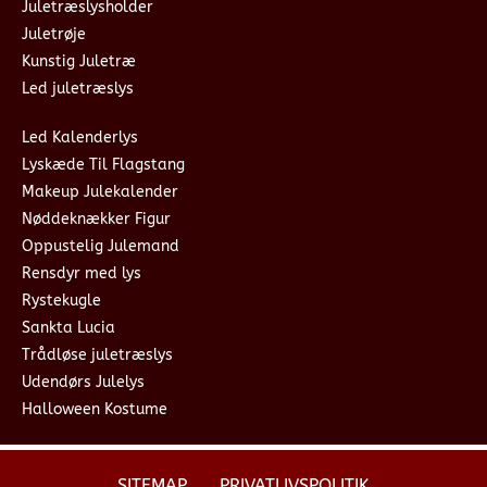
Juletræslysholder
Juletrøje
Kunstig Juletræ
Led juletræslys
Led Kalenderlys
Lyskæde Til Flagstang
Makeup Julekalender
Nøddeknækker Figur
Oppustelig Julemand
Rensdyr med lys
Rystekugle
Sankta Lucia
Trådløse juletræslys
Udendørs Julelys
Halloween Kostume
SITEMAP
PRIVATLIVSPOLITIK