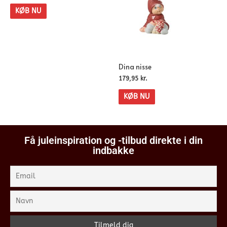
KØB NU
Dina nisse
179,95
kr.
KØB NU
Få juleinspiration og -tilbud direkte i din
indbakke