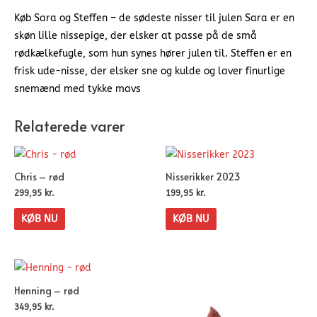
Køb Sara og Steffen – de sødeste nisser til julen Sara er en
skøn lille nissepige, der elsker at passe på de små
rødkælkefugle, som hun synes hører julen til. Steffen er en
frisk ude-nisse, der elsker sne og kulde og laver finurlige
snemænd med tykke mavs
Relaterede varer
Chris – rød
Nisserikker 2023
299,95
kr.
199,95
kr.
KØB NU
KØB NU
Henning – rød
349,95
kr.