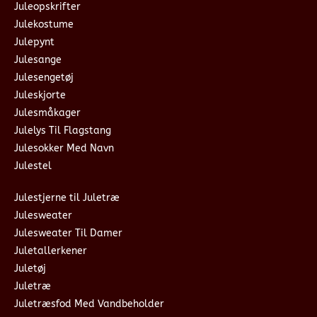
Juleopskrifter
Julekostume
Julepynt
Julesange
Julesengetøj
Juleskjorte
Julesmåkager
Julelys Til Flagstang
Julesokker Med Navn
Julestel
Julestjerne til Juletræ
Julesweater
Julesweater Til Damer
Juletallerkener
Juletøj
Juletræ
Juletræsfod Med Vandbeholder