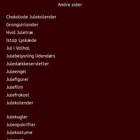
Andre sider
Chokolade Julekalender
Granguirlander
Hvid Juletræ
Istap Lyskæde
Jul i Valhal
Julebelysning Udendørs
Juledækkeservietter
Juleengel
Julefigurer
Julefilm
Julefrokost
Julekalender
Julekugler
Juleopskrifter
Julekostume