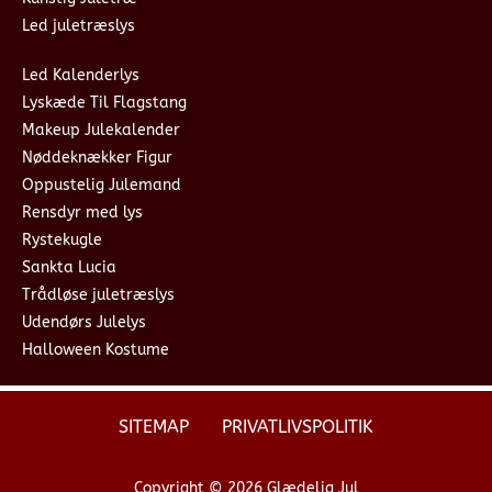
Led juletræslys
Led Kalenderlys
Lyskæde Til Flagstang
Makeup Julekalender
Nøddeknækker Figur
Oppustelig Julemand
Rensdyr med lys
Rystekugle
Sankta Lucia
Trådløse juletræslys
Udendørs Julelys
Halloween Kostume
SITEMAP
PRIVATLIVSPOLITIK
Copyright © 2026 Glædelig Jul