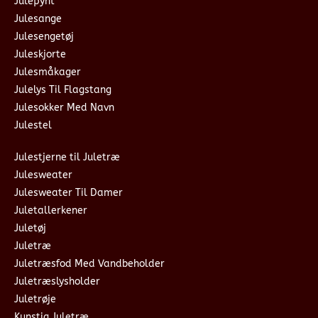
Julepynt
Julesange
Julesengetøj
Juleskjorte
Julesmåkager
Julelys Til Flagstang
Julesokker Med Navn
Julestel
Julestjerne til Juletræ
Julesweater
Julesweater Til Damer
Juletallerkener
Juletøj
Juletræ
Juletræsfod Med Vandbeholder
Juletræslysholder
Juletrøje
Kunstig Juletræ