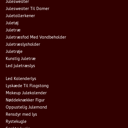
Julesweater
Julesweater Til Damer
Juletallerkener
Juletøj
Juletræ
Juletræsfod Med Vandbeholder
Juletræslysholder
Juletrøje
Kunstig Juletræ
Led juletræslys
Led Kalenderlys
Lyskæde Til Flagstang
Makeup Julekalender
Nøddeknækker Figur
Oppustelig Julemand
Rensdyr med lys
Rystekugle