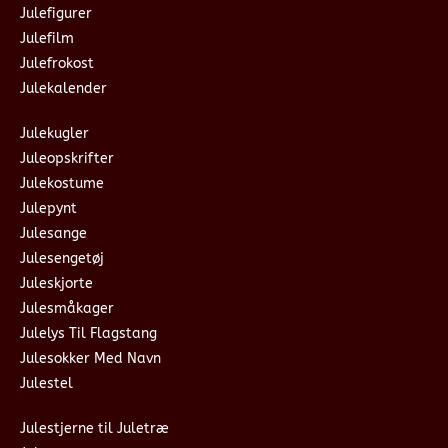
Julefigurer
Julefilm
Julefrokost
Julekalender
Julekugler
Juleopskrifter
Julekostume
Julepynt
Julesange
Julesengetøj
Juleskjorte
Julesmåkager
Julelys Til Flagstang
Julesokker Med Navn
Julestel
Julestjerne til Juletræ