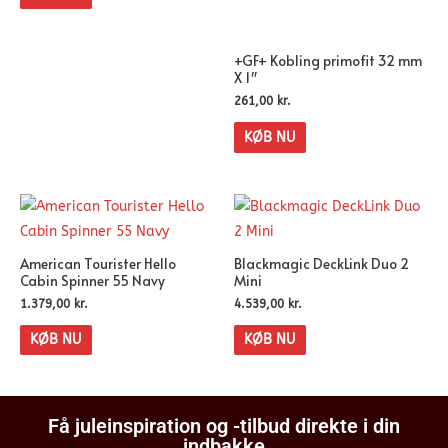
+GF+ Kobling primofit 32 mm
X 1″
261,00
kr.
KØB NU
American Tourister Hello
Blackmagic DeckLink Duo 2
Cabin Spinner 55 Navy
Mini
1.379,00
kr.
4.539,00
kr.
KØB NU
KØB NU
Få juleinspiration og -tilbud direkte i din
indbakke