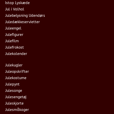
Istap Lyskæde
Jul i Valhal
Julebelysning Udendørs
Juledækkeservietter
Juleengel
Julefigurer
Julefilm
Julefrokost
Julekalender
Julekugler
Juleopskrifter
Julekostume
Julepynt
Julesange
Julesengetøj
Juleskjorte
Julesmåkager