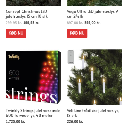
Conzept Christmas LED
Vega Ultra LED juletræslys 9
juletræslys 15 cm 10 stk
cm 24stk
299,95
kr.
199,95
kr.
897,00
kr.
599,00
kr.
KØB NU
KØB NU
Twinkly Strings juletræskæde,
Veli Line trådløse juletræslys,
600 farvede lys, 48 meter
12 stk
1.725,00
kr.
226,00
kr.