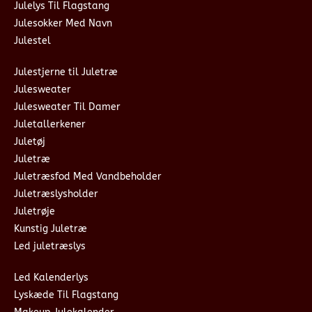
Julelys Til Flagstang
Julesokker Med Navn
Julestel
Julestjerne til Juletræ
Julesweater
Julesweater Til Damer
Juletallerkener
Juletøj
Juletræ
Juletræsfod Med Vandbeholder
Juletræslysholder
Juletrøje
Kunstig Juletræ
Led juletræslys
Led Kalenderlys
Lyskæde Til Flagstang