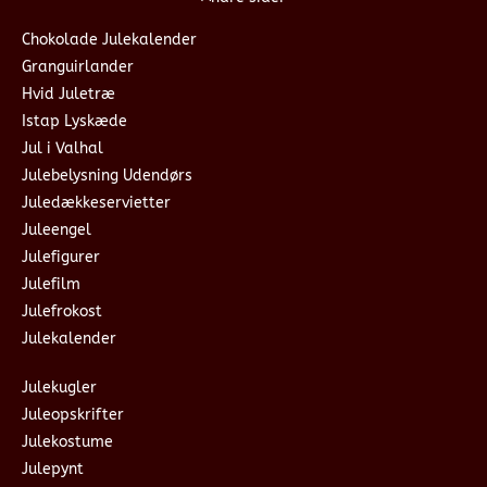
Chokolade Julekalender
Granguirlander
Hvid Juletræ
Istap Lyskæde
Jul i Valhal
Julebelysning Udendørs
Juledækkeservietter
Juleengel
Julefigurer
Julefilm
Julefrokost
Julekalender
Julekugler
Juleopskrifter
Julekostume
Julepynt