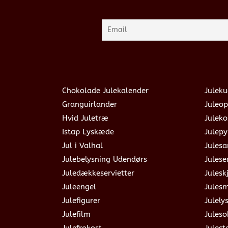
Chokolade Julekalender
Juleku
Granguirlander
Juleop
Hvid Juletræ
Julek
Istap Lyskæde
Julepy
Jul i Valhal
Jules
Julebelysning Udendørs
Julese
Juledækkeservietter
Julesk
Juleengel
Jules
Julefigurer
Julely
Julefilm
Jules