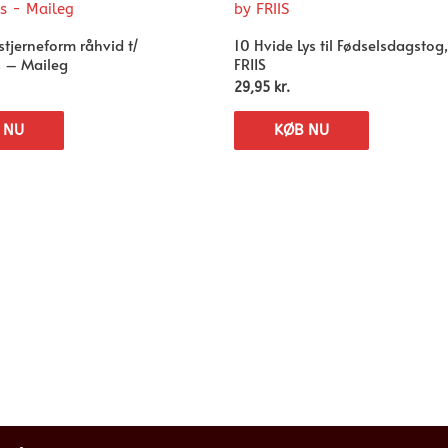
stjerneform råhvid t/
10 Hvide Lys til Fødselsdagstog
s – Maileg
FRIIS
29,95
kr.
 NU
KØB NU