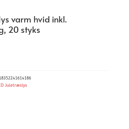
ys varm hvid inkl.
g, 20 styks
18352241614186
ED Juletræslys