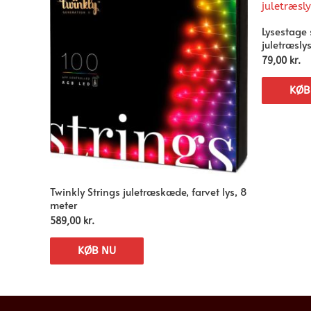
Lysestage 
juletræsly
79,00
kr.
KØB
Twinkly Strings juletræskæde, farvet lys, 8
meter
589,00
kr.
KØB NU