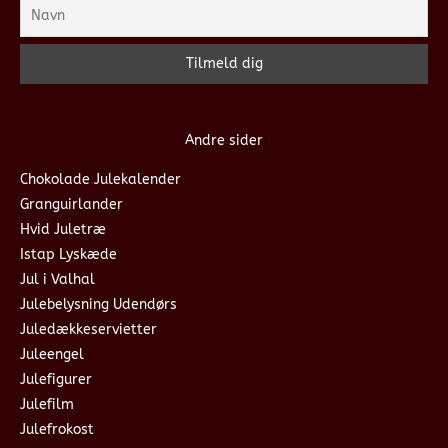
Andre sider
Chokolade Julekalender
Granguirlander
Hvid Juletræ
Istap Lyskæde
Jul i Valhal
Julebelysning Udendørs
Juledækkeservietter
Juleengel
Julefigurer
Julefilm
Julefrokost