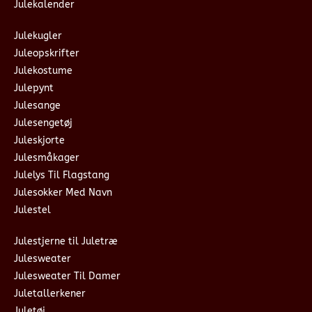
Julekalender
Julekugler
Juleopskrifter
Julekostume
Julepynt
Julesange
Julesengetøj
Juleskjorte
Julesmåkager
Julelys Til Flagstang
Julesokker Med Navn
Julestel
Julestjerne til Juletræ
Julesweater
Julesweater Til Damer
Juletallerkener
Juletøj