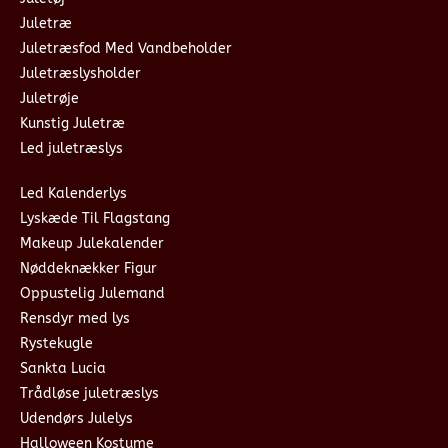
Juletræ
Juletræsfod Med Vandbeholder
Juletræslysholder
Juletrøje
Kunstig Juletræ
Led juletræslys
Led Kalenderlys
Lyskæde Til Flagstang
Makeup Julekalender
Nøddeknækker Figur
Oppustelig Julemand
Rensdyr med lys
Rystekugle
Sankta Lucia
Trådløse juletræslys
Udendørs Julelys
Halloween Kostume