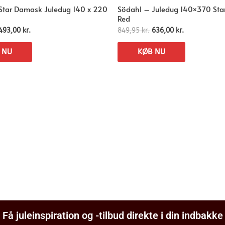
Star Damask Juledug 140 x 220
Södahl – Juledug 140×370 St
Red
493,00
kr.
849,95
kr.
636,00
kr.
 NU
KØB NU
Få juleinspiration og -tilbud direkte i din indbakke