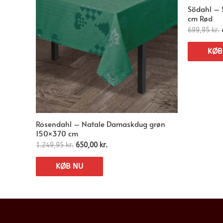
Södahl – 
cm Rød
699,95
kr.
KØB
Rosendahl – Natale Damaskdug grøn
150×370 cm
1.249,95
kr.
650,00
kr.
KØB NU