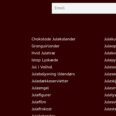
Chokolade Julekalender
Juleku
Granguirlander
Juleop
Hvid Juletræ
Julek
Istap Lyskæde
Julepy
Jul i Valhal
Jules
Julebelysning Udendørs
Julese
Juledækkeservietter
Julesk
Juleengel
Jules
Julefigurer
Julely
Julefilm
Jules
Julefrokost
Julest