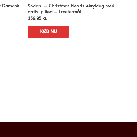
ar Damask
Södahl – Christmas Hearts Akryldug med
antislip Rød – i metermål
159,95
kr.
KØB NU