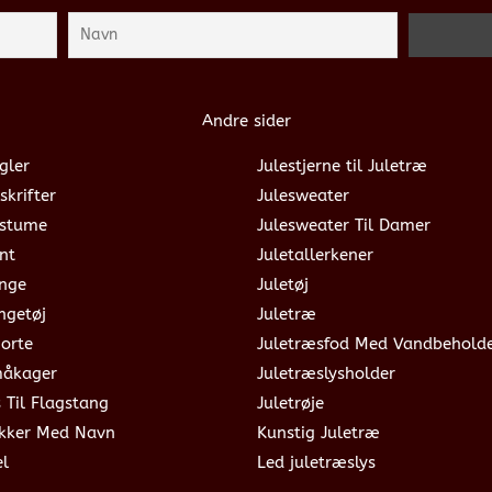
Andre sider
gler
Julestjerne til Juletræ
skrifter
Julesweater
ostume
Julesweater Til Damer
nt
Juletallerkener
ange
Juletøj
ngetøj
Juletræ
jorte
Juletræsfod Med Vandbehold
måkager
Juletræslysholder
s Til Flagstang
Juletrøje
okker Med Navn
Kunstig Juletræ
el
Led juletræslys