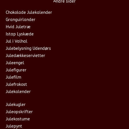
Andre sider
Chokolade Julekalender
Granguirlander
Hvid Juletræ
Istap Lyskæde
Jul i Valhal
Julebelysning Udendørs
Juledækkeservietter
Juleengel
Julefigurer
Julefilm
Julefrokost
Julekalender
Julekugler
Juleopskrifter
Julekostume
Julepynt