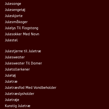
Julesange
Julesengetøj
Juleskjorte
Julesmåkager
Julelys Til Flagstang
Julesokker Med Navn
Julestel
Julestjerne til Juletræ
Julesweater
Julesweater Til Damer
Juletallerkener
Juletøj
Juletræ
Juletræsfod Med Vandbeholder
Juletræslysholder
Juletrøje
Kunstig Juletræ