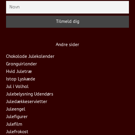
Andre sider
Chokolade Julekalender
Granguirlander
Hvid Juletræ
Istap Lyskæde
Jul i Valhal
Julebelysning Udendørs
Juledækkeservietter
Juleengel
Julefigurer
Julefilm
Julefrokost