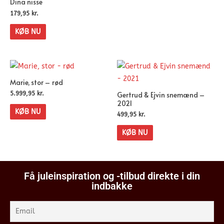
Dina nisse
179,95
kr.
KØB NU
Marie, stor – rød
Gertrud & Ejvin snemænd –
5.999,95
kr.
2021
KØB NU
499,95
kr.
KØB NU
Få juleinspiration og -tilbud direkte i din
indbakke