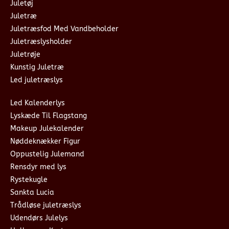
Juletøj
Juletræ
Juletræsfod Med Vandbeholder
Juletræslysholder
Juletrøje
Kunstig Juletræ
Led juletræslys
Led Kalenderlys
Lyskæde Til Flagstang
Makeup Julekalender
Nøddeknækker Figur
Oppustelig Julemand
Rensdyr med lys
Rystekugle
Sankta Lucia
Trådløse juletræslys
Udendørs Julelys