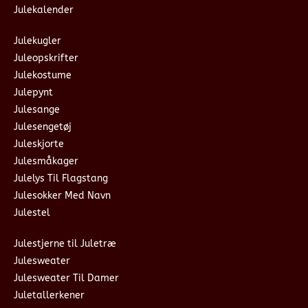
Julekalender
Julekugler
Juleopskrifter
Julekostume
Julepynt
Julesange
Julesengetøj
Juleskjorte
Julesmåkager
Julelys Til Flagstang
Julesokker Med Navn
Julestel
Julestjerne til Juletræ
Julesweater
Julesweater Til Damer
Juletallerkener