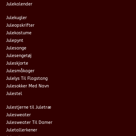
Julekalender
Julekugler
Juleopskrifter
Julekostume
Julepynt
Julesange
Julesengetøj
Juleskjorte
Julesmåkager
Julelys Til Flagstang
Julesokker Med Navn
Julestel
Julestjerne til Juletræ
Julesweater
Julesweater Til Damer
Juletallerkener