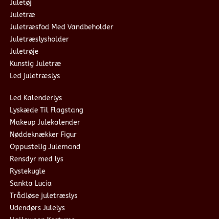
Juletøj
Juletræ
Juletræsfod Med Vandbeholder
Juletræslysholder
Juletrøje
Kunstig Juletræ
Led juletræslys
Led Kalenderlys
Lyskæde Til Flagstang
Makeup Julekalender
Nøddeknækker Figur
Oppustelig Julemand
Rensdyr med lys
Rystekugle
Sankta Lucia
Trådløse juletræslys
Udendørs Julelys