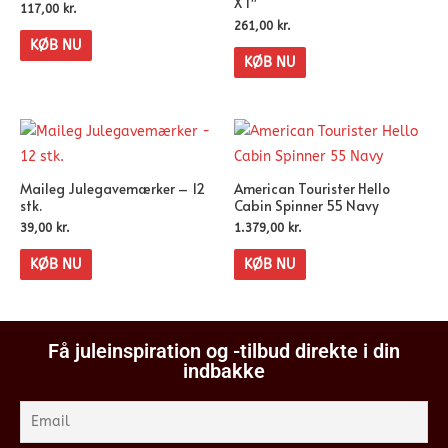
X 1″
117,00
kr.
261,00
kr.
KØB NU
KØB NU
Maileg Julegavemærker – 12
American Tourister Hello
stk.
Cabin Spinner 55 Navy
39,00
kr.
1.379,00
kr.
KØB NU
KØB NU
Få juleinspiration og -tilbud direkte i din
indbakke