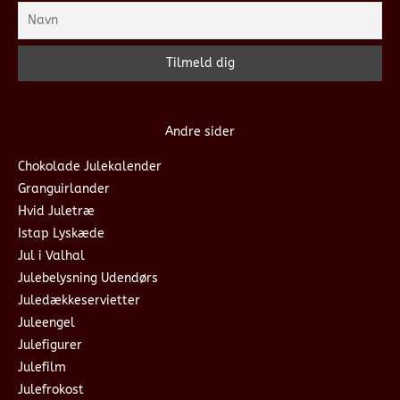
Andre sider
Chokolade Julekalender
Granguirlander
Hvid Juletræ
Istap Lyskæde
Jul i Valhal
Julebelysning Udendørs
Juledækkeservietter
Juleengel
Julefigurer
Julefilm
Julefrokost