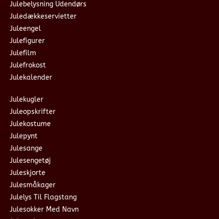
Julebelysning Udendørs
Juledækkeservietter
Juleengel
Julefigurer
Julefilm
Julefrokost
Julekalender
Julekugler
Juleopskrifter
Julekostume
Julepynt
Julesange
Julesengetøj
Juleskjorte
Julesmåkager
Julelys Til Flagstang
Julesokker Med Navn