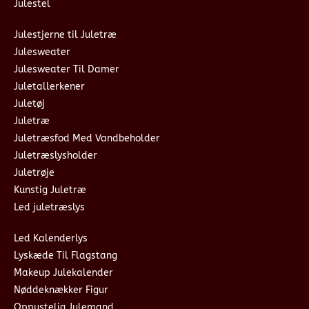
Julestel
Julestjerne til Juletræ
Julesweater
Julesweater Til Damer
Juletallerkener
Juletøj
Juletræ
Juletræsfod Med Vandbeholder
Juletræslysholder
Juletrøje
Kunstig Juletræ
Led juletræslys
Led Kalenderlys
Lyskæde Til Flagstang
Makeup Julekalender
Nøddeknækker Figur
Oppustelig Julemand