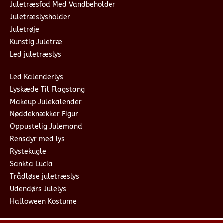
Juletræsfod Med Vandbeholder
Juletræslysholder
Juletrøje
Kunstig Juletræ
Led juletræslys
Led Kalenderlys
Lyskæde Til Flagstang
Makeup Julekalender
Nøddeknækker Figur
Oppustelig Julemand
Rensdyr med lys
Rystekugle
Sankta Lucia
Trådløse juletræslys
Udendørs Julelys
Halloween Kostume