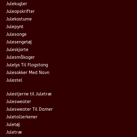
Julekugler
Juleopskrifter
Julekostume
Julepynt
Julesange
Julesengetøj
Juleskjorte
Julesmåkager
Julelys Til Flagstang
Julesokker Med Navn
Julestel
Julestjerne til Juletræ
Julesweater
Julesweater Til Damer
Juletallerkener
Juletøj
Juletræ