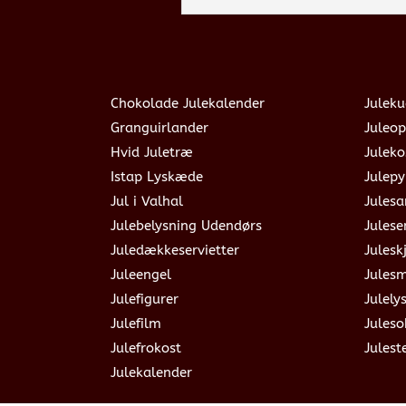
Chokolade Julekalender
Juleku
Granguirlander
Juleop
Hvid Juletræ
Julek
Istap Lyskæde
Julepy
Jul i Valhal
Jules
Julebelysning Udendørs
Julese
Juledækkeservietter
Julesk
Juleengel
Jules
Julefigurer
Julely
Julefilm
Jules
Julefrokost
Julest
Julekalender