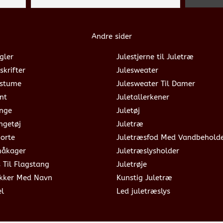
Andre sider
gler
Julestjerne til Juletræ
skrifter
Julesweater
ostume
Julesweater Til Damer
nt
Juletallerkener
ange
Juletøj
ngetøj
Juletræ
jorte
Juletræsfod Med Vandbehold
måkager
Juletræslysholder
s Til Flagstang
Juletrøje
okker Med Navn
Kunstig Juletræ
el
Led juletræslys