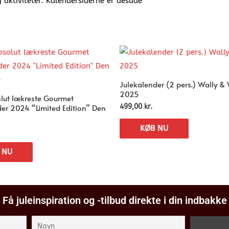
aktiviteter. Kalendersiderne er desude
Julekalender (2 pers.) Wally &
2025
olut lækreste Gourmet
der 2024 “Limited Edition” Den
499,00
kr.
KØB NU
 NU
Få juleinspiration og -tilbud direkte i din indbakke