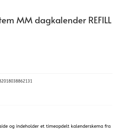
tem MM dagkalender REFILL
82018038862131
. side og indeholder et timeopdelt kalenderskema fra