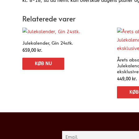
kl. 8-18, så du nemt kan overskue dagens planer og 
Relaterede varer
Julekalender, Gin 24stk.
659,00
kr.
Årets abs
KØB NU
Julekalen
eksklusive
449,00
kr.
KØB