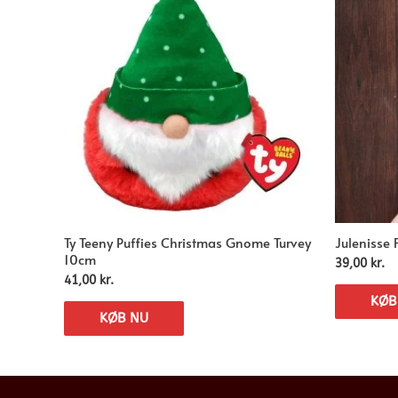
Ty Teeny Puffies Christmas Gnome Turvey
Julenisse
10cm
39,00
kr.
41,00
kr.
KØB
KØB NU