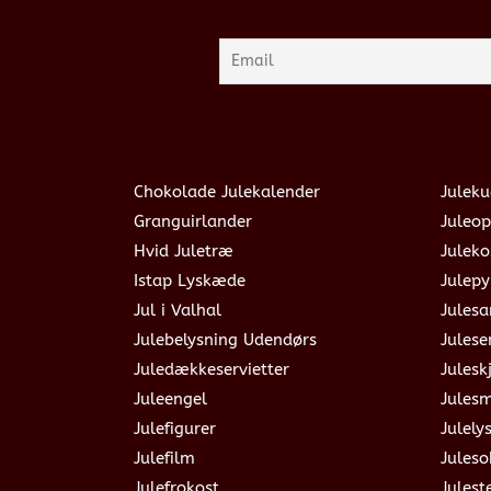
Chokolade Julekalender
Juleku
Granguirlander
Juleop
Hvid Juletræ
Julek
Istap Lyskæde
Julepy
Jul i Valhal
Jules
Julebelysning Udendørs
Julese
Juledækkeservietter
Julesk
Juleengel
Jules
Julefigurer
Julely
Julefilm
Jules
Julefrokost
Julest