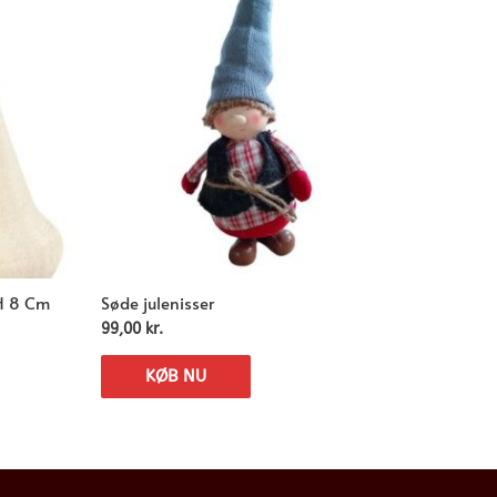
 H 8 Cm
Søde julenisser
99,00
kr.
KØB NU