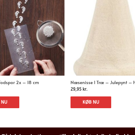
 Fodspor 2x – 18 cm
Næsenisse I Træ – Julepynt –
29,95
kr.
 NU
KØB NU