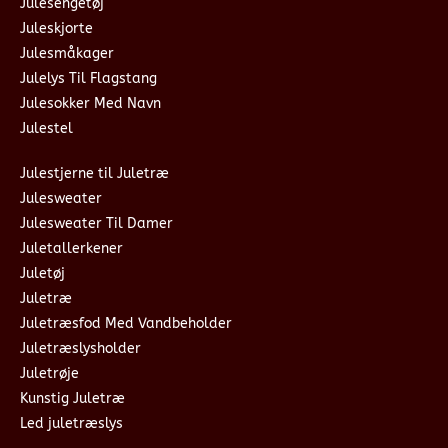
Julesengetøj
Juleskjorte
Julesmåkager
Julelys Til Flagstang
Julesokker Med Navn
Julestel
Julestjerne til Juletræ
Julesweater
Julesweater Til Damer
Juletallerkener
Juletøj
Juletræ
Juletræsfod Med Vandbeholder
Juletræslysholder
Juletrøje
Kunstig Juletræ
Led juletræslys