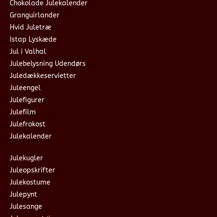
Chokolade Julekalender
Granguirlander
Hvid Juletræ
Istap Lyskæde
Jul i Valhal
Julebelysning Udendørs
Juledækkeservietter
Juleengel
Julefigurer
Julefilm
Julefrokost
Julekalender
Julekugler
Juleopskrifter
Julekostume
Julepynt
Julesange