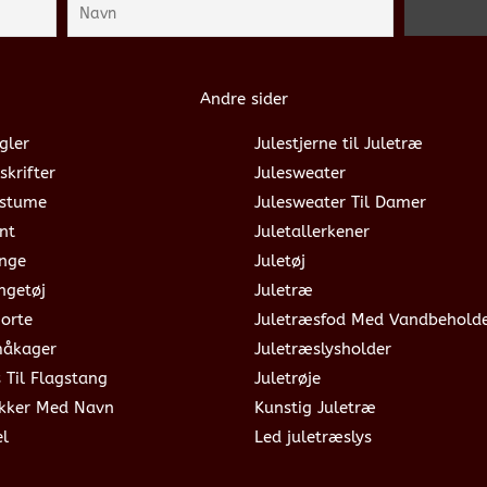
Andre sider
gler
Julestjerne til Juletræ
skrifter
Julesweater
ostume
Julesweater Til Damer
nt
Juletallerkener
ange
Juletøj
ngetøj
Juletræ
jorte
Juletræsfod Med Vandbehold
måkager
Juletræslysholder
s Til Flagstang
Juletrøje
okker Med Navn
Kunstig Juletræ
el
Led juletræslys