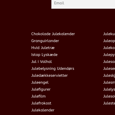
Chokolade Julekalender
Juleku
Granguirlander
Juleop
Hvid Juletræ
Julek
Istap Lyskæde
Julepy
Jul i Valhal
Jules
Julebelysning Udendørs
Julese
Juledækkeservietter
Julesk
Juleengel
Jules
Julefigurer
Julely
Julefilm
Jules
Julefrokost
Julest
Julekalender