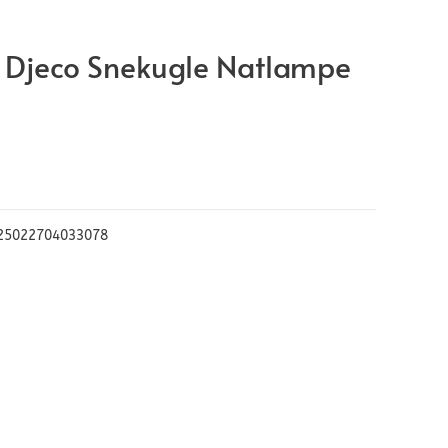
t, Djeco Snekugle Natlampe
25022704033078