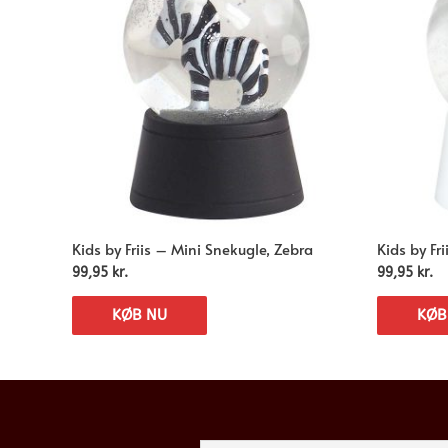
Kids by Friis – Mini Snekugle, Zebra
Kids by Fr
99,95
kr.
99,95
kr.
KØB NU
KØB