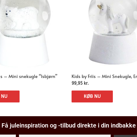
iis – Mini snekugle “Isbjørn”
Kids by Friis – Mini Snekugle, 
99,95
kr.
 NU
KØB NU
Få juleinspiration og -tilbud direkte i din indbakke