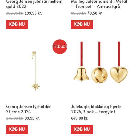
Georg Jensen juletræ mellem
Maileg Juleornament i Metal
guld 2022
– Trompet – Antracitgrå
399,95
kr.
199,95
kr.
99,00
kr.
49,50
kr.
KØB NU
KØB NU
Tilbud!
Georg Jensen lysholder
Julekugle, klokke og hjerte
Stjerne 2024
2024, 3 pak – forgyldt
179,00
kr.
99,95
kr.
649,00
kr.
KØB NU
KØB NU