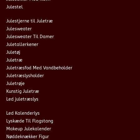
Julestel
Julestjerne til Juletræ
Julesweater
Julesweater Til Damer
Juletallerkener
Juletøj
Juletræ
Juletræsfod Med Vandbeholder
Juletræslysholder
Juletrøje
Kunstig Juletræ
Led juletræslys
Led Kalenderlys
Lyskæde Til Flagstang
Makeup Julekalender
Nøddeknækker Figur