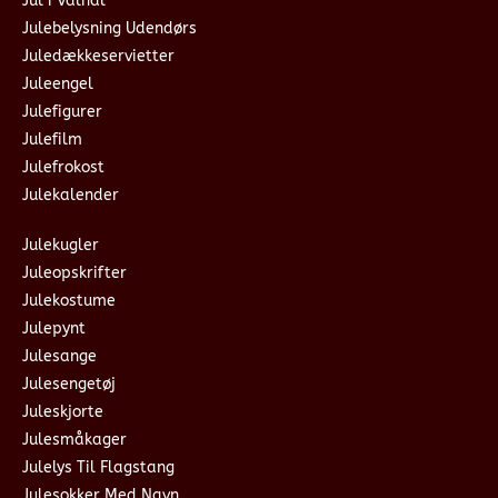
Jul i Valhal
Julebelysning Udendørs
Juledækkeservietter
Juleengel
Julefigurer
Julefilm
Julefrokost
Julekalender
Julekugler
Juleopskrifter
Julekostume
Julepynt
Julesange
Julesengetøj
Juleskjorte
Julesmåkager
Julelys Til Flagstang
Julesokker Med Navn