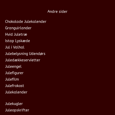
Andre sider
Chokolade Julekalender
Granguirlander
Hvid Juletræ
Istap Lyskæde
Jul i Valhal
Julebelysning Udendørs
Juledækkeservietter
Juleengel
Julefigurer
Julefilm
Julefrokost
Julekalender
Julekugler
Juleopskrifter