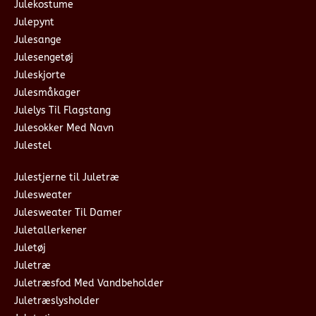
Julekostume
Julepynt
Julesange
Julesengetøj
Juleskjorte
Julesmåkager
Julelys Til Flagstang
Julesokker Med Navn
Julestel
Julestjerne til Juletræ
Julesweater
Julesweater Til Damer
Juletallerkener
Juletøj
Juletræ
Juletræsfod Med Vandbeholder
Juletræslysholder