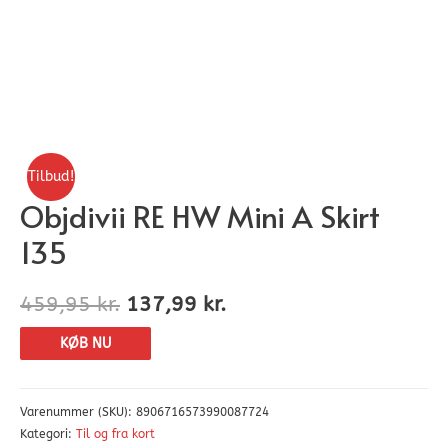
Tilbud!
Objdivii RE HW Mini A Skirt
135
459,95
kr.
137,99
kr.
KØB NU
Varenummer (SKU):
8906716573990087724
Kategori:
Til og fra kort