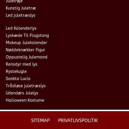
Juletrøje
Kunstig Juletræ
Led juletræslys
Led Kalenderlys
Lyskæde Til Flagstang
Makeup Julekalender
Nøddeknækker Figur
Oppustelig Julemand
Rensdyr med lys
Rystekugle
Sankta Lucia
Trådløse juletræslys
Udendørs Julelys
Halloween Kostume
SITEMAP
PRIVATLIVSPOLITIK