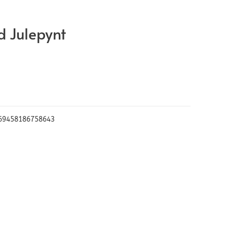
 Julepynt
69458186758643