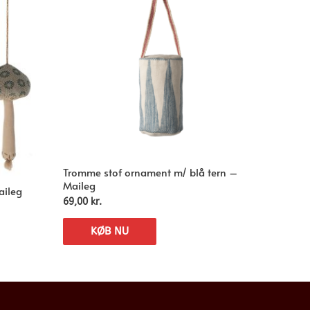
Tromme stof ornament m/ blå tern –
Maileg
aileg
69,00
kr.
KØB NU