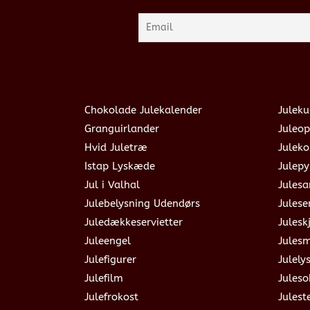
Chokolade Julekalender
Juleku
Granguirlander
Juleop
Hvid Juletræ
Julek
Istap Lyskæde
Julepy
Jul i Valhal
Jules
Julebelysning Udendørs
Julese
Juledækkeservietter
Julesk
Juleengel
Jules
Julefigurer
Julely
Julefilm
Jules
Julefrokost
Julest