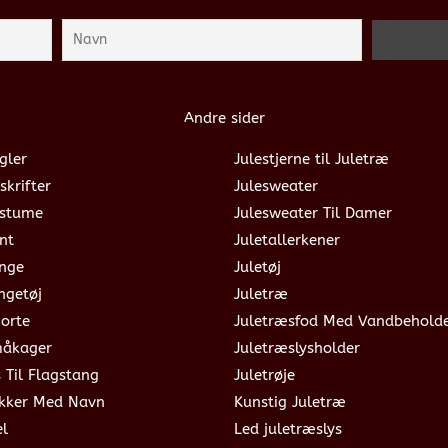
Andre sider
gler
Julestjerne til Juletræ
skrifter
Julesweater
ostume
Julesweater Til Damer
nt
Juletallerkener
ange
Juletøj
ngetøj
Juletræ
jorte
Juletræsfod Med Vandbehold
måkager
Juletræslysholder
s Til Flagstang
Juletrøje
okker Med Navn
Kunstig Juletræ
el
Led juletræslys