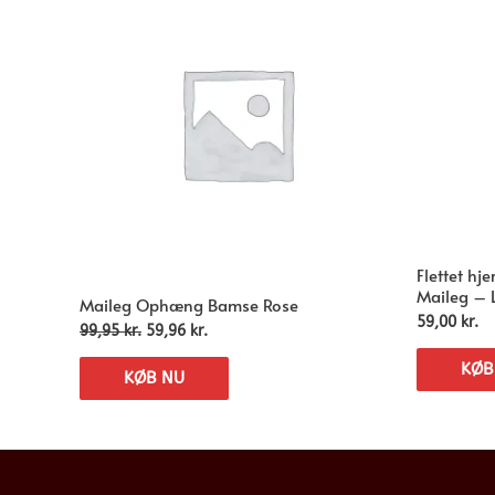
Flettet hj
Maileg – L
Maileg Ophæng Bamse Rose
59,00
kr.
99,95
kr.
59,96
kr.
KØB
KØB NU