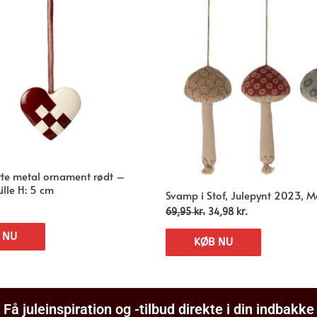
erte metal ornament rødt –
ille H: 5 cm
Svamp i Stof, Julepynt 2023, M
69,95
kr.
34,98
kr.
 NU
KØB NU
Få juleinspiration og -tilbud direkte i din indbakke