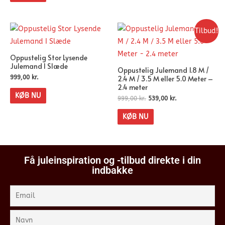
Tilbud!
Oppustelig Stor Lysende
Julemand I Slæde
Oppustelig Julemand 1.8 M /
2.4 M / 3.5 M eller 5.0 Meter –
999,00
kr.
2.4 meter
KØB NU
999,00
kr.
539,00
kr.
KØB NU
Få juleinspiration og -tilbud direkte i din
indbakke