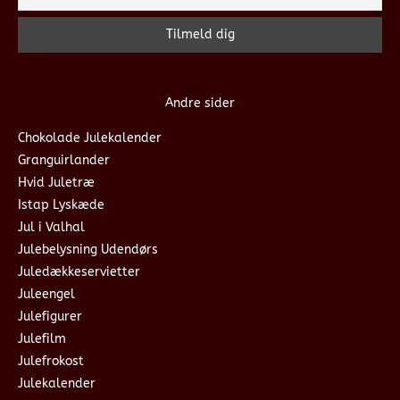
Andre sider
Chokolade Julekalender
Granguirlander
Hvid Juletræ
Istap Lyskæde
Jul i Valhal
Julebelysning Udendørs
Juledækkeservietter
Juleengel
Julefigurer
Julefilm
Julefrokost
Julekalender