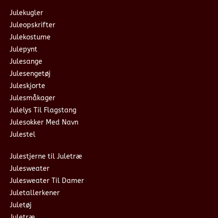
Julekugler
Juleopskrifter
Julekostume
Julepynt
Julesange
Julesengetøj
Juleskjorte
Julesmåkager
Julelys Til Flagstang
Julesokker Med Navn
Julestel
Julestjerne til Juletræ
Julesweater
Julesweater Til Damer
Juletallerkener
Juletøj
Juletræ