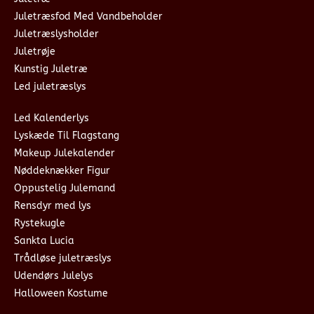
Juletræsfod Med Vandbeholder
Juletræslysholder
Juletrøje
Kunstig Juletræ
Led juletræslys
Led Kalenderlys
Lyskæde Til Flagstang
Makeup Julekalender
Nøddeknækker Figur
Oppustelig Julemand
Rensdyr med lys
Rystekugle
Sankta Lucia
Trådløse juletræslys
Udendørs Julelys
Halloween Kostume