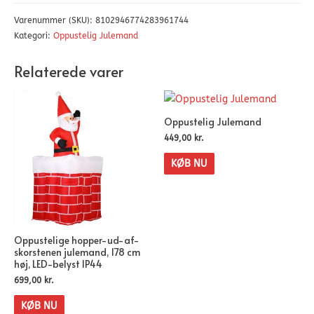
Varenummer (SKU):
8102946774283961744
Kategori:
Oppustelig Julemand
Relaterede varer
Oppustelig Julemand
449,00
kr.
KØB NU
Oppustelige hopper-ud-af-
skorstenen julemand, 178 cm
høj, LED-belyst IP44
699,00
kr.
KØB NU