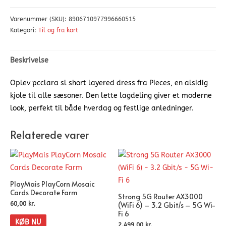
Varenummer (SKU):
8906710977996660515
Kategori:
Til og fra kort
Beskrivelse
Oplev pcclara sl short layered dress fra Pieces, en alsidig
kjole til alle sæsoner. Den lette lagdeling giver et moderne
look, perfekt til både hverdag og festlige anledninger.
Relaterede varer
PlayMais PlayCorn Mosaic
Cards Decorate Farm
Strong 5G Router AX3000
(WiFi 6) – 3.2 Gbit/s – 5G Wi-
60,00
kr.
Fi 6
KØB NU
2.499,00
kr.