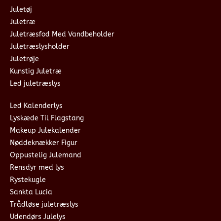
Juletøj
Juletræ
Juletræsfod Med Vandbeholder
Juletræslysholder
Juletrøje
Kunstig Juletræ
Led juletræslys
Led Kalenderlys
Lyskæde Til Flagstang
Makeup Julekalender
Nøddeknækker Figur
Oppustelig Julemand
Rensdyr med lys
Rystekugle
Sankta Lucia
Trådløse juletræslys
Udendørs Julelys