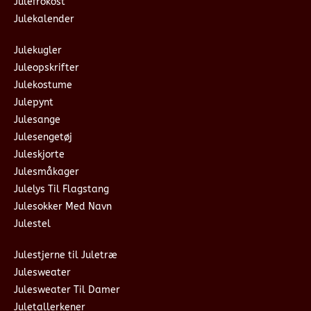
Julefrokost
Julekalender
Julekugler
Juleopskrifter
Julekostume
Julepynt
Julesange
Julesengetøj
Juleskjorte
Julesmåkager
Julelys Til Flagstang
Julesokker Med Navn
Julestel
Julestjerne til Juletræ
Julesweater
Julesweater Til Damer
Juletallerkener