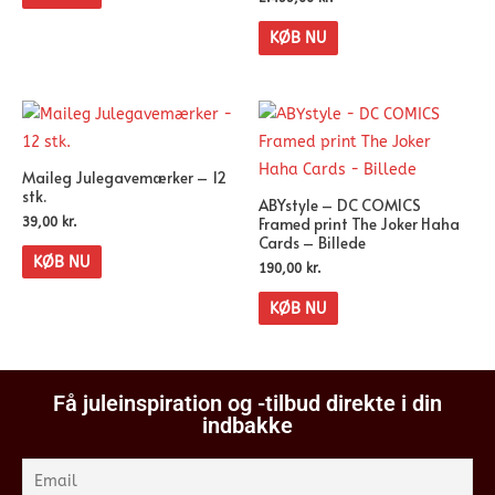
KØB NU
Maileg Julegavemærker – 12
stk.
ABYstyle – DC COMICS
Framed print The Joker Haha
39,00
kr.
Cards – Billede
KØB NU
190,00
kr.
KØB NU
Få juleinspiration og -tilbud direkte i din
indbakke