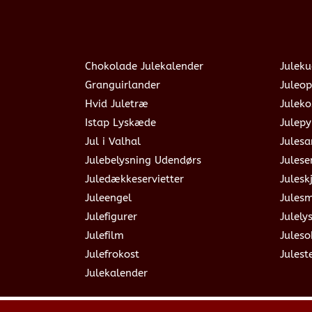
Chokolade Julekalender
Juleku
Granguirlander
Juleop
Hvid Juletræ
Julek
Istap Lyskæde
Julepy
Jul i Valhal
Jules
Julebelysning Udendørs
Julese
Juledækkeservietter
Julesk
Juleengel
Jules
Julefigurer
Julely
Julefilm
Jules
Julefrokost
Julest
Julekalender