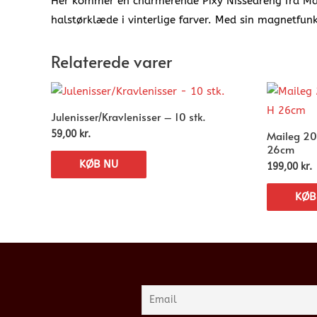
Her kommer en charmerende Pixy Nissedreng fra Maileg
halstørklæde i vinterlige farver. Med sin magnetfunkt
Relaterede varer
Julenisser/Kravlenisser – 10 stk.
Maileg 20
59,00
kr.
26cm
KØB NU
199,00
kr.
KØB