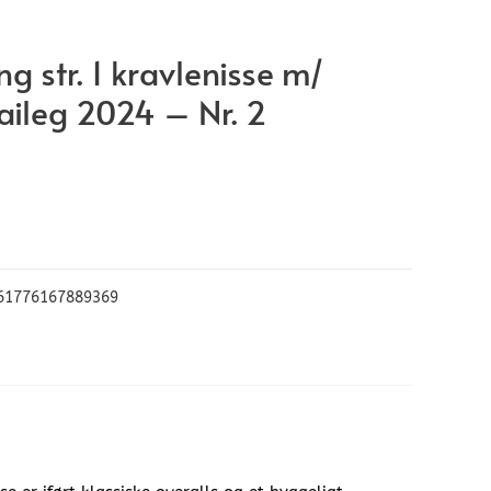
ng str. 1 kravlenisse m/
ileg 2024 – Nr. 2
61776167889369