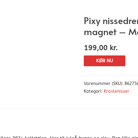
Pixy nissedre
magnet – Ma
199,00
kr.
KØB NU
Varenummer (SKU):
86275
Kategori:
Kravlenisser