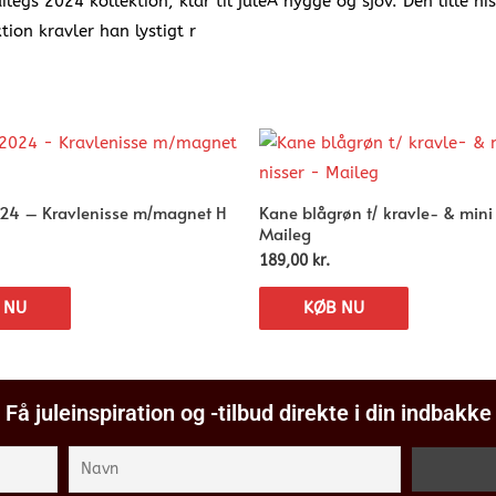
s 2024 kollektion, klar til juleÂ hygge og sjov. Den lille niss
ion kravler han lystigt r
24 – Kravlenisse m/magnet H
Kane blågrøn t/ kravle- & mini
Maileg
189,00
kr.
 NU
KØB NU
Få juleinspiration og -tilbud direkte i din indbakke