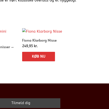
e er iført klassiske overalls og et hyggeligt
Fiona Klarborg Nisse
 nisser –
249,95
kr.
KØB NU