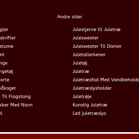
Andre sider
gler
Julestjerne til Juletræ
skrifter
Julesweater
ostume
Julesweater Til Damer
nt
Juletallerkener
ange
Juletøj
ngetøj
Juletræ
jorte
Juletræsfod Med Vandbehold
måkager
Juletræslysholder
s Til Flagstang
Juletrøje
okker Med Navn
Kunstig Juletræ
el
Led juletræslys