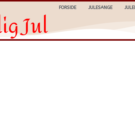
FORSIDE
JULESANGE
JULE
ig Jul