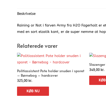
Beskrivelse
Raining or Not i farven Army fra H2O Fagerholt er et
med en sort elastik kant, er de super nemme at hopp
Relaterede varer
Slazenger 
Politiassistent Pote holder snuden i sporet
349,00
kr.
– Børnebog – hardcover
KØB
325,00
kr.
KØB NU