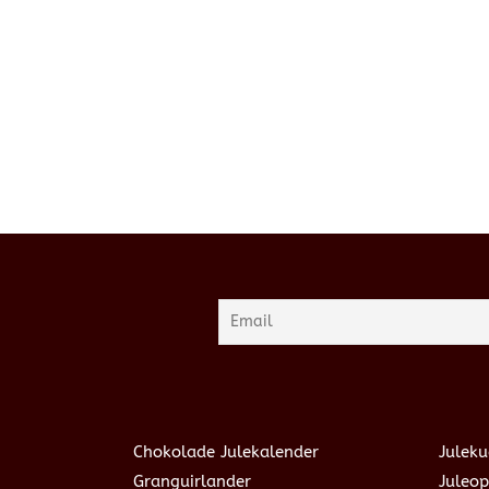
Chokolade Julekalender
Juleku
Granguirlander
Juleop