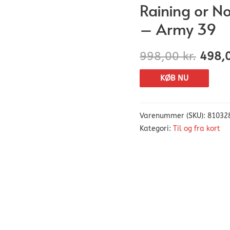
Raining or N
– Army 39
998,00
kr.
498,
KØB NU
Varenummer (SKU):
81032
Kategori:
Til og fra kort