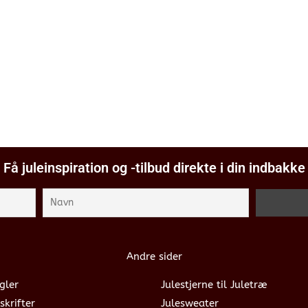
Få juleinspiration og -tilbud direkte i din indbakke
Andre sider
gler
Julestjerne til Juletræ
skrifter
Julesweater