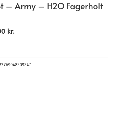
ot – Army – H2O Fagerholt
00
kr.
83769048209247