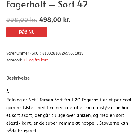
Fagerholt – Sort 42
998,00
kr.
498,00
kr.
KØB NU
Varenummer (SKU):
8103281072699631819
Kategori:
Til og fra kort
Beskrivelse
Â
Raining or Not i farven Sort fra H2O Fagerholt er et par cool
gummistøvler med fine neon detaljer. Gummistøvlerne har
et kort skaft, der går til lige over anklen, og med en sort
elastik kant, er de super nemme at hoppe i. Støvlerne kan
både bruges til