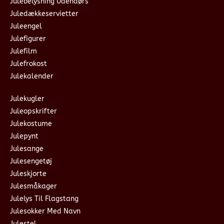
Julebelysning Udendørs
Juledækkeservietter
Juleengel
Julefigurer
Julefilm
Julefrokost
Julekalender
Julekugler
Juleopskrifter
Julekostume
Julepynt
Julesange
Julesengetøj
Juleskjorte
Julesmåkager
Julelys Til Flagstang
Julesokker Med Navn
Julestel