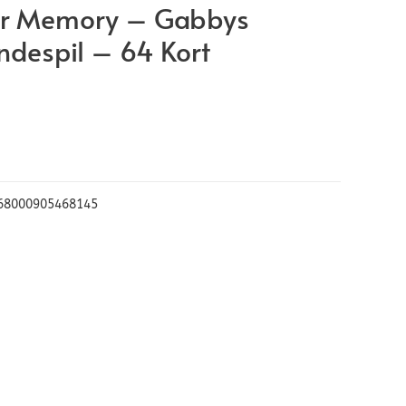
er Memory – Gabbys
despil – 64 Kort
68000905468145