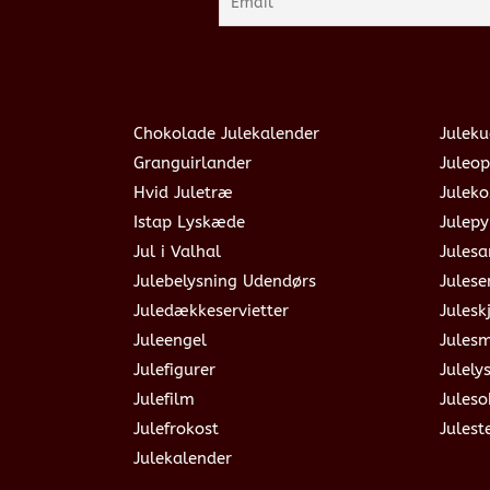
Chokolade Julekalender
Juleku
Granguirlander
Juleop
Hvid Juletræ
Julek
Istap Lyskæde
Julepy
Jul i Valhal
Jules
Julebelysning Udendørs
Julese
Juledækkeservietter
Julesk
Juleengel
Jules
Julefigurer
Julely
Julefilm
Jules
Julefrokost
Julest
Julekalender