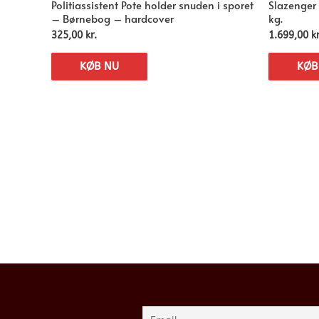
Politiassistent Pote holder snuden i sporet
Slazenger
– Børnebog – hardcover
kg.
325,00
kr.
1.699,00
kr
KØB NU
KØB