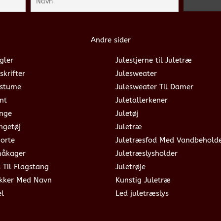
Andre sider
gler
Julestjerne til Juletræ
skrifter
Julesweater
ostume
Julesweater Til Damer
nt
Juletallerkener
ange
Juletøj
ngetøj
Juletræ
jorte
Juletræsfod Med Vandbehold
måkager
Juletræslysholder
s Til Flagstang
Juletrøje
okker Med Navn
Kunstig Juletræ
el
Led juletræslys