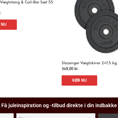
 Vægtstang & Curl-Bar Sæt 55
.
 NU
Slazenger Vægtskiver 2×7.5 kg.
349,00
kr.
KØB NU
Få juleinspiration og -tilbud direkte i din indbakke