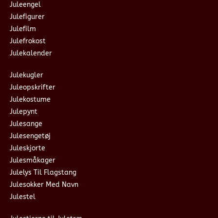
Juleengel
Julefigurer
Julefilm
Julefrokost
Julekalender
Julekugler
Juleopskrifter
Julekostume
Julepynt
Julesange
Julesengetøj
Juleskjorte
Julesmåkager
Julelys Til Flagstang
Julesokker Med Navn
Julestel