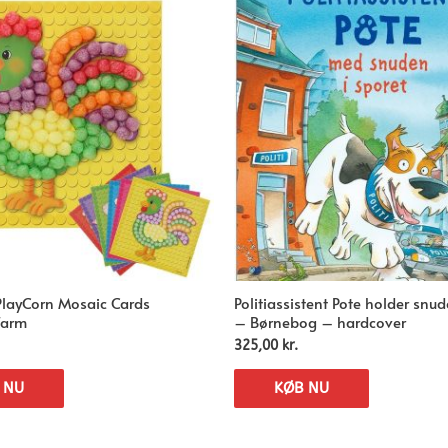
PlayCorn Mosaic Cards
Politiassistent Pote holder snud
Farm
– Børnebog – hardcover
325,00
kr.
 NU
KØB NU