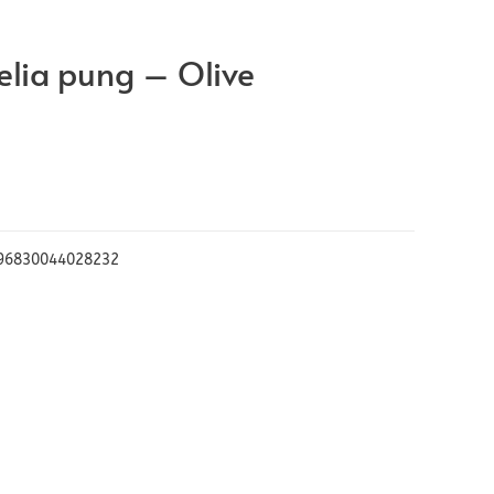
elia pung – Olive
96830044028232