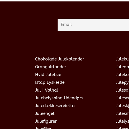
Chokolade Julekalender
Juleku
Granguirlander
Juleop
Hvid Juletræ
Julek
Istap Lyskæde
Julepy
Jul i Valhal
Jules
Julebelysning Udendørs
Julese
Juledækkeservietter
Julesk
Juleengel
Jules
Julefigurer
Julely