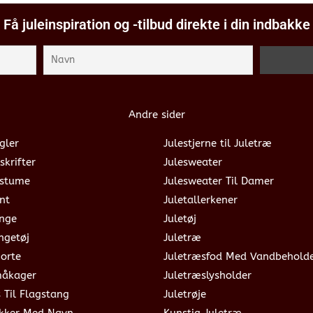
Få juleinspiration og -tilbud direkte i din indbakke
Andre sider
gler
Julestjerne til Juletræ
skrifter
Julesweater
ostume
Julesweater Til Damer
nt
Juletallerkener
ange
Juletøj
ngetøj
Juletræ
jorte
Juletræsfod Med Vandbehold
måkager
Juletræslysholder
s Til Flagstang
Juletrøje