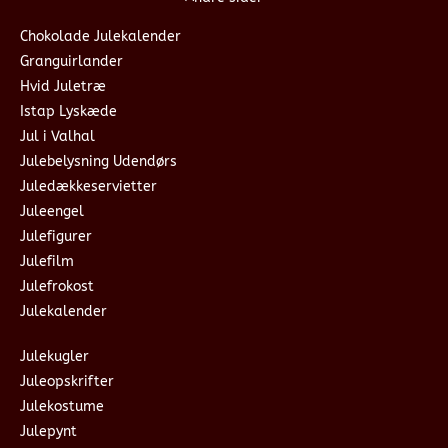
Chokolade Julekalender
Granguirlander
Hvid Juletræ
Istap Lyskæde
Jul i Valhal
Julebelysning Udendørs
Juledækkeservietter
Juleengel
Julefigurer
Julefilm
Julefrokost
Julekalender
Julekugler
Juleopskrifter
Julekostume
Julepynt