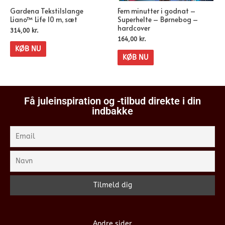
Gardena Tekstilslange
Fem minutter i godnat –
Liano™ Life 10 m, sæt
Superhelte – Børnebog –
hardcover
314,00
kr.
164,00
kr.
KØB NU
KØB NU
Få juleinspiration og -tilbud direkte i din
indbakke
Andre sider