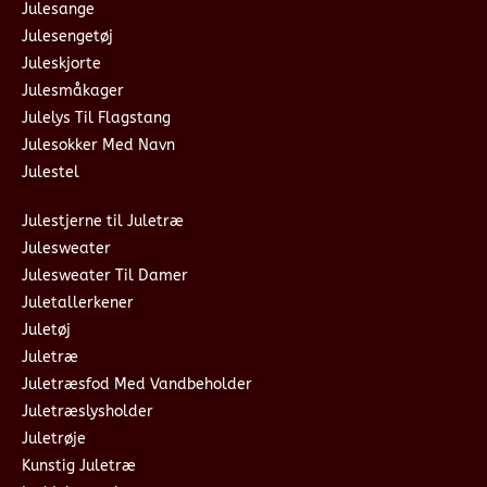
Julesange
Julesengetøj
Juleskjorte
Julesmåkager
Julelys Til Flagstang
Julesokker Med Navn
Julestel
Julestjerne til Juletræ
Julesweater
Julesweater Til Damer
Juletallerkener
Juletøj
Juletræ
Juletræsfod Med Vandbeholder
Juletræslysholder
Juletrøje
Kunstig Juletræ