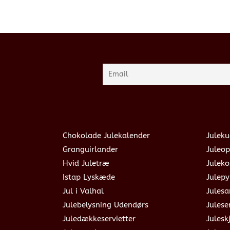
Chokolade Julekalender
Juleku
Granguirlander
Juleop
Hvid Juletræ
Julek
Istap Lyskæde
Julepy
Jul i Valhal
Jules
Julebelysning Udendørs
Julese
Juledækkeservietter
Julesk