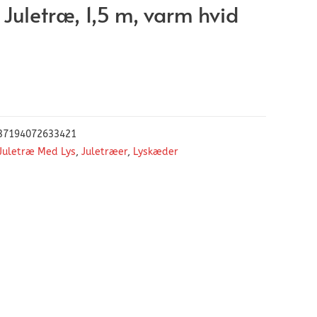
 Juletræ, 1,5 m, varm hvid
37194072633421
Juletræ Med Lys
,
Juletræer
,
Lyskæder