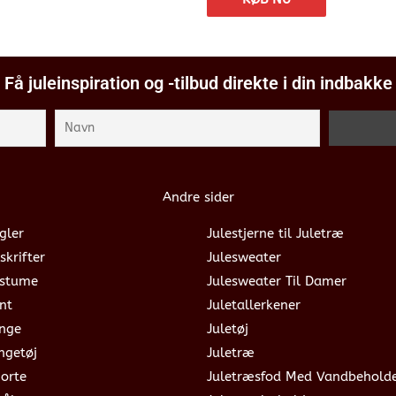
Få juleinspiration og -tilbud direkte i din indbakke
Andre sider
gler
Julestjerne til Juletræ
skrifter
Julesweater
ostume
Julesweater Til Damer
nt
Juletallerkener
ange
Juletøj
ngetøj
Juletræ
jorte
Juletræsfod Med Vandbehold