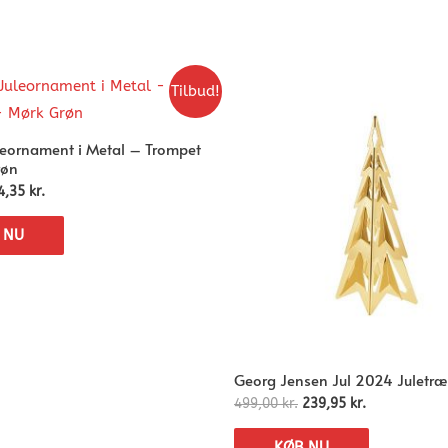
Tilbud!
leornament i Metal – Trompet
røn
4,35
kr.
 NU
Georg Jensen Jul 2024 Juletræ
499,00
kr.
239,95
kr.
KØB NU