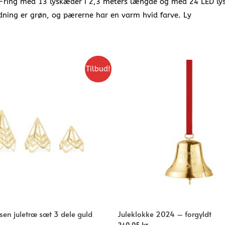
op-ring med 13 lyskæder i 2,3 meters længde og med 24 LED lys
dning er grøn, og pærerne har en varm hvid farve. Ly
Tilbud!
en juletræ sæt 3 dele guld
Juleklokke 2024 – forgyldt