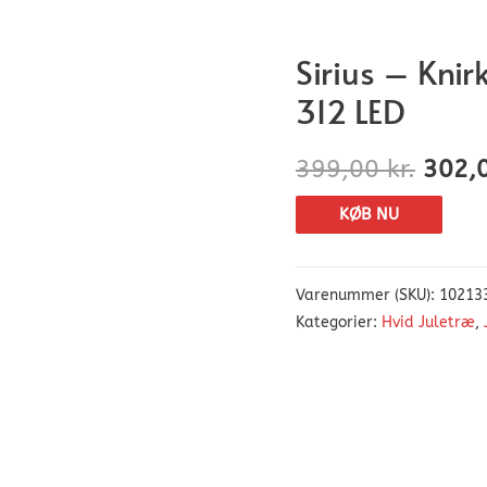
Sirius – Knir
312 LED
399,00
kr.
302,
KØB NU
Varenummer (SKU):
10213
Kategorier:
Hvid Juletræ
,