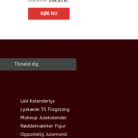
449,95
kr.
299,95
kr.
KØB NU
Led Kalenderlys
Lyskæde Til Flagstang
Makeup Julekalender
Nøddeknækker Figur
Oppustelig Julemand