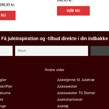
249,95
kr.
699,95
kr.
KØB NU
 NU
Få juleinspiration og -tilbud direkte i din indbakke
Andre sider
gler
Julestjerne til Juletræ
skrifter
Julesweater
ostume
Julesweater Til Damer
nt
Juletallerkener
ange
Juletøj