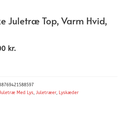
ke Juletræ Top, Varm Hvid,
00
kr.
38769421588597
Juletræ Med Lys
,
Juletræer
,
Lyskæder