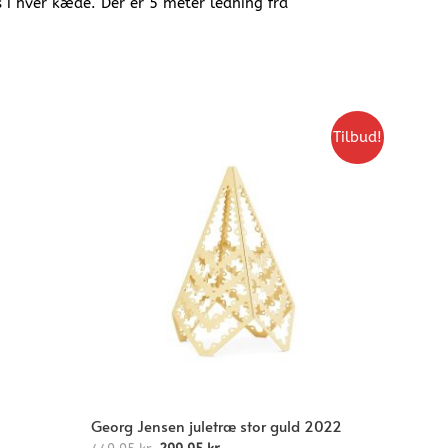
 i hver kæde. Der er 5 meter ledning fra
Tilbud!
Georg Jensen juletræ stor guld 2022