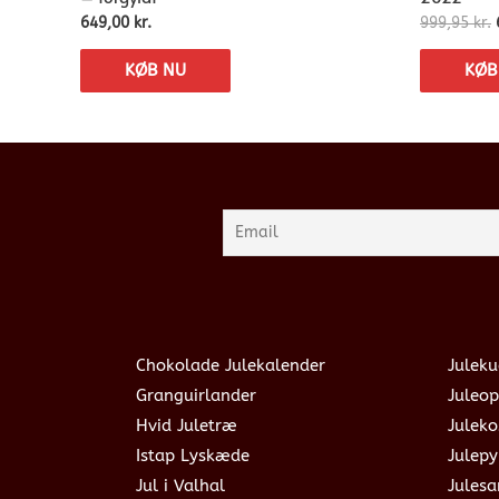
649,00
kr.
999,95
kr.
KØB NU
KØB
Chokolade Julekalender
Juleku
Granguirlander
Juleop
Hvid Juletræ
Julek
Istap Lyskæde
Julepy
Jul i Valhal
Jules