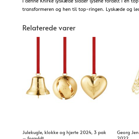
I denne Knirke lyskæde sidder lysene fordelt i en t
transformeren og hen til top-ringen. Lyskæde og le
Relaterede varer
Julekugle, klokke og hjerte 2024, 3 pak
Georg Jens
– forgyldt
2022