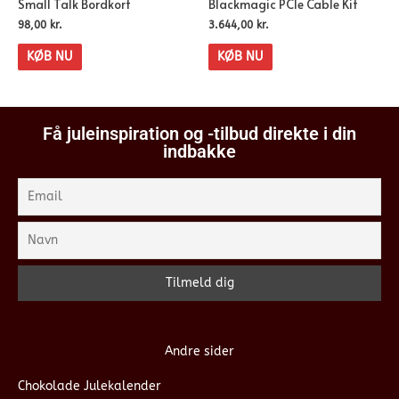
Small Talk Bordkort
Blackmagic PCIe Cable Kit
98,00
kr.
3.644,00
kr.
KØB NU
KØB NU
Få juleinspiration og -tilbud direkte i din
indbakke
Andre sider
Chokolade Julekalender