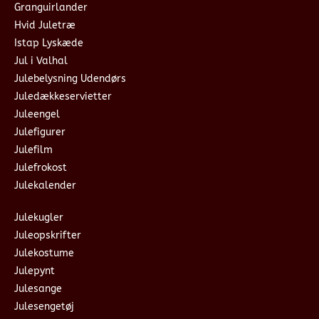
Granguirlander
Hvid Juletræ
Istap Lyskæde
Jul i Valhal
Julebelysning Udendørs
Juledækkeservietter
Juleengel
Julefigurer
Julefilm
Julefrokost
Julekalender
Julekugler
Juleopskrifter
Julekostume
Julepynt
Julesange
Julesengetøj