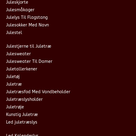
Juleskjorte
Julesmåkager
Julelys Til Flagstang
Julesokker Med Navn
Julestel
Julestjerne til Juletræ
Julesweater
Julesweater Til Damer
Juletallerkener
Juletøj
Juletræ
Juletræsfod Med Vandbeholder
Juletræslysholder
Juletrøje
Kunstig Juletræ
Led juletræslys
Led Kalenderlys