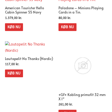
American Tourister Hello
Paladone – Minions Playing
Cabin Spinner 55 Navy
Cards in a Tin.
1.379,00
kr.
80,00
kr.
KØB NU
KØB NU
Lautapelit No Thanks (Nordic)
117,00
kr.
KØB NU
+GF+ Kobling primofit 32 mm
X 1″
261,00
kr.