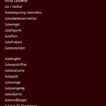
Istap Lyskæde
Jul i Valhal
Julebelysning Udendørs
Juledækkeservietter
Juleengel
Julefigurer
Julefilm
Julefrokost
Julekalender
Julekugler
Juleopskrifter
Julekostume
Julepynt
Julesange
Julesengetøj
Juleskjorte
Julesmåkager