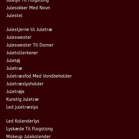
Julelys Til Flagstang
Julesokker Med Navn
Julestel
Julestjerne til Juletræ
Julesweater
Julesweater Til Damer
Juletallerkener
Juletøj
Juletræ
Juletræsfod Med Vandbeholder
Juletræslysholder
Juletrøje
Kunstig Juletræ
Led juletræslys
Led Kalenderlys
Lyskæde Til Flagstang
Makeup Julekalender