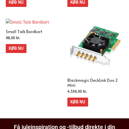
KØB NU
KØB NU
Small Talk Bordkort
98,00
kr.
KØB NU
Blackmagic DeckLink Duo 2
Mini
4.539,00
kr.
KØB NU
Få juleinspiration og -tilbud direkte i din