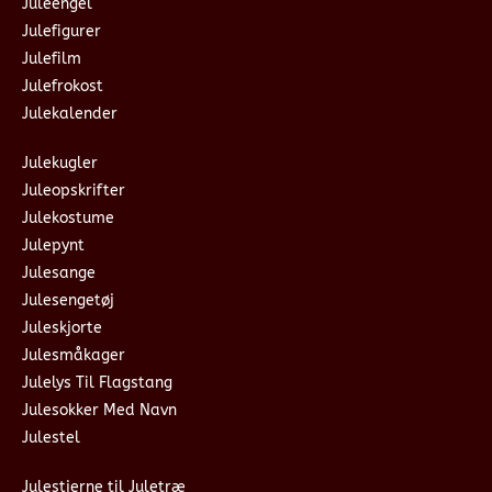
Juleengel
Julefigurer
Julefilm
Julefrokost
Julekalender
Julekugler
Juleopskrifter
Julekostume
Julepynt
Julesange
Julesengetøj
Juleskjorte
Julesmåkager
Julelys Til Flagstang
Julesokker Med Navn
Julestel
Julestjerne til Juletræ