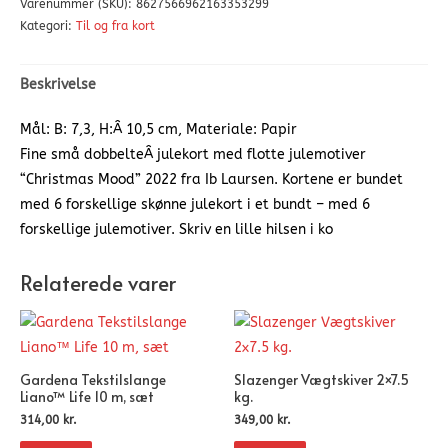
Varenummer (SKU):
8627566962163353299
Kategori:
Til og fra kort
Beskrivelse
Mål: B: 7,3, H:Â 10,5 cm, Materiale: Papir
Fine små dobbelteÂ julekort med flotte julemotiver
“Christmas Mood” 2022 fra Ib Laursen. Kortene er bundet
med 6 forskellige skønne julekort i et bundt – med 6
forskellige julemotiver. Skriv en lille hilsen i ko
Relaterede varer
Gardena Tekstilslange
Slazenger Vægtskiver 2×7.5
Liano™ Life 10 m, sæt
kg.
314,00
kr.
349,00
kr.