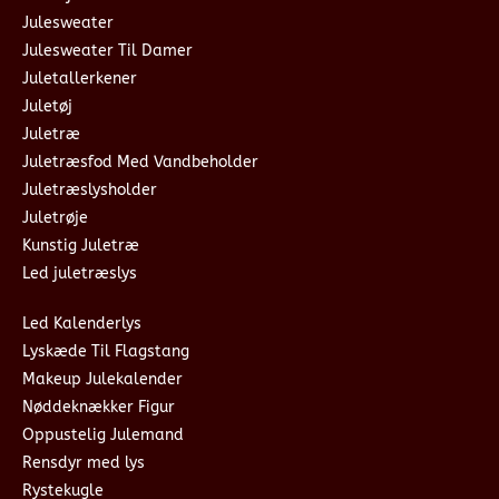
Julesweater
Julesweater Til Damer
Juletallerkener
Juletøj
Juletræ
Juletræsfod Med Vandbeholder
Juletræslysholder
Juletrøje
Kunstig Juletræ
Led juletræslys
Led Kalenderlys
Lyskæde Til Flagstang
Makeup Julekalender
Nøddeknækker Figur
Oppustelig Julemand
Rensdyr med lys
Rystekugle