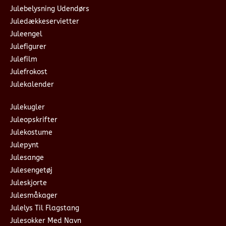
Julebelysning Udendørs
Juledækkeservietter
Juleengel
Julefigurer
Julefilm
Julefrokost
Julekalender
Julekugler
Juleopskrifter
Julekostume
Julepynt
Julesange
Julesengetøj
Juleskjorte
Julesmåkager
Julelys Til Flagstang
Julesokker Med Navn