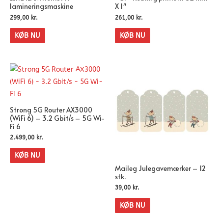
lamineringsmaskine
X 1″
299,00
kr.
261,00
kr.
KØB NU
KØB NU
Strong 5G Router AX3000
(WiFi 6) – 3.2 Gbit/s – 5G Wi-
Fi 6
2.499,00
kr.
KØB NU
Maileg Julegavemærker – 12
stk.
39,00
kr.
KØB NU