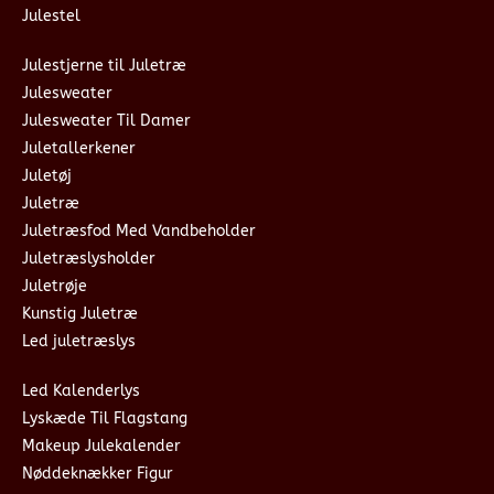
Julestel
Julestjerne til Juletræ
Julesweater
Julesweater Til Damer
Juletallerkener
Juletøj
Juletræ
Juletræsfod Med Vandbeholder
Juletræslysholder
Juletrøje
Kunstig Juletræ
Led juletræslys
Led Kalenderlys
Lyskæde Til Flagstang
Makeup Julekalender
Nøddeknækker Figur