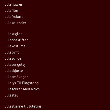
Julefigurer
Julefilm
Julefrokost
Julekalender
Julekugler
Juleopskrifter
Julekostume
Julepynt
Julesange
Julesengetøj
Juleskjorte
Julesmåkager
Julelys Til Flagstang
Julesokker Med Navn
Julestel
Julestjerne til Juletræ