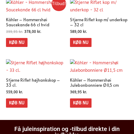
Tilbud!
Kähler – Hammershøi
Stjerne Riflet kop m/ underkop
Saucekande 66 cl hvid
– 32 cl
399,95
kr.
378,00
kr.
589,00
kr.
KØB NU
KØB NU
Stjerne Riflet højhankskop –
Kähler – Hammershøi
33 cl.
Julebonbonniere Ø11,5 cm
559,00
kr.
369,95
kr.
KØB NU
KØB NU
Få juleinspiration og -tilbud direkte i din