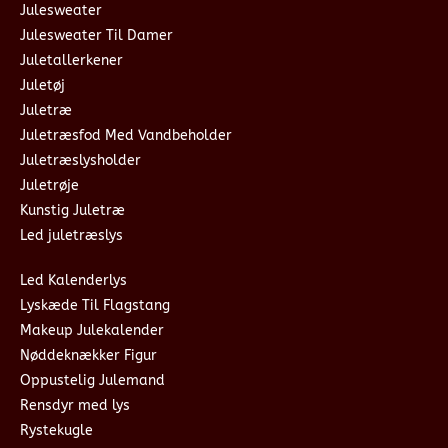
Julesweater
Julesweater Til Damer
Juletallerkener
Juletøj
Juletræ
Juletræsfod Med Vandbeholder
Juletræslysholder
Juletrøje
Kunstig Juletræ
Led juletræslys
Led Kalenderlys
Lyskæde Til Flagstang
Makeup Julekalender
Nøddeknækker Figur
Oppustelig Julemand
Rensdyr med lys
Rystekugle