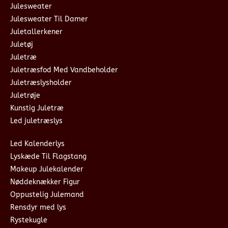
Julesweater
Julesweater Til Damer
Juletallerkener
Juletøj
Juletræ
Juletræsfod Med Vandbeholder
Juletræslysholder
Juletrøje
Kunstig Juletræ
Led juletræslys
Led Kalenderlys
Lyskæde Til Flagstang
Makeup Julekalender
Nøddeknækker Figur
Oppustelig Julemand
Rensdyr med lys
Rystekugle