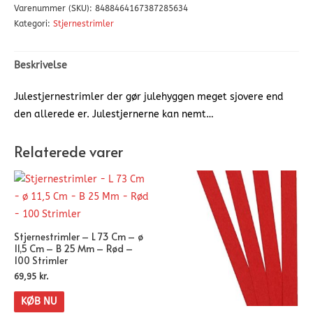
Varenummer (SKU):
8488464167387285634
Kategori:
Stjernestrimler
Beskrivelse
Julestjernestrimler der gør julehyggen meget sjovere end
den allerede er. Julestjernerne kan nemt…
Relaterede varer
Stjernestrimler – L 73 Cm – ø
11,5 Cm – B 25 Mm – Rød –
100 Strimler
69,95
kr.
KØB NU