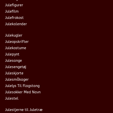
Julefigurer
Julefilm
Julefrokost
Julekalender
Julekugler
Juleopskrifter
Julekostume
Julepynt
Julesange
Julesengetøj
Juleskjorte
Julesmåkager
Julelys Til Flagstang
Julesokker Med Navn
Julestel
Julestjerne til Juletræ