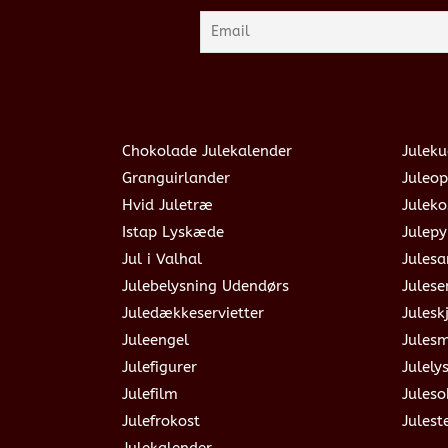
Chokolade Julekalender
Juleku
Granguirlander
Juleop
Hvid Juletræ
Julek
Istap Lyskæde
Julepy
Jul i Valhal
Jules
Julebelysning Udendørs
Julese
Juledækkeservietter
Julesk
Juleengel
Jules
Julefigurer
Julely
Julefilm
Jules
Julefrokost
Julest