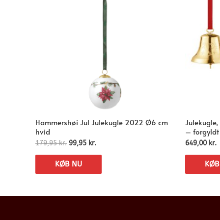
Hammershøi Jul Julekugle 2022 Ø6 cm
Julekugle,
hvid
– forgyldt
179,95
kr.
99,95
kr.
649,00
kr.
KØB NU
KØB