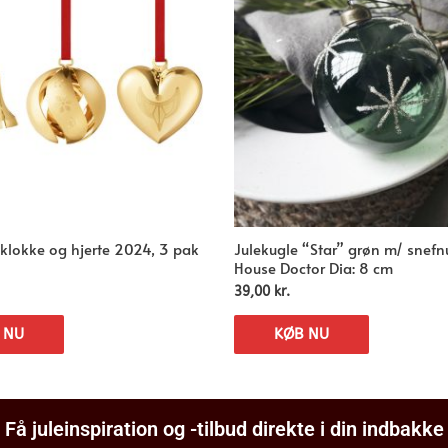
 klokke og hjerte 2024, 3 pak
Julekugle “Star” grøn m/ snef
House Doctor Dia: 8 cm
39,00
kr.
 NU
KØB NU
Få juleinspiration og -tilbud direkte i din indbakke