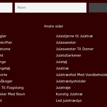
Andre sider
gler
Julestjerne til Juletræ
skrifter
Julesweater
ostume
Julesweater Til Damer
nt
Juletallerkener
ange
Juletøj
ngetøj
Juletræ
jorte
Juletræsfod Med Vandbehold
måkager
Juletræslysholder
s Til Flagstang
Juletrøje
okker Med Navn
Kunstig Juletræ
el
Led juletræslys