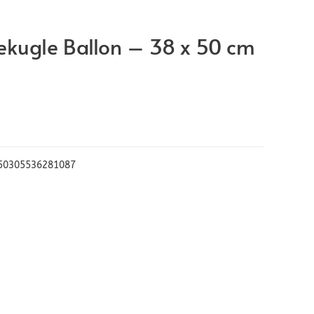
lekugle Ballon – 38 x 50 cm
50305536281087