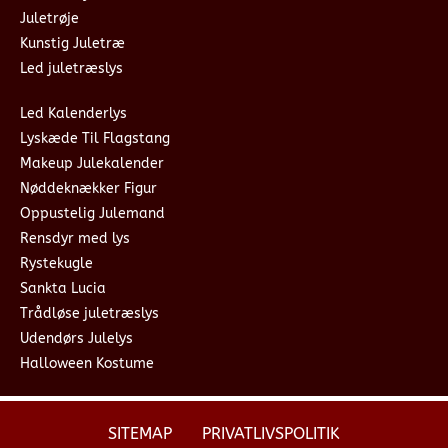
Juletrøje
Kunstig Juletræ
Led juletræslys
Led Kalenderlys
Lyskæde Til Flagstang
Makeup Julekalender
Nøddeknækker Figur
Oppustelig Julemand
Rensdyr med lys
Rystekugle
Sankta Lucia
Trådløse juletræslys
Udendørs Julelys
Halloween Kostume
SITEMAP
PRIVATLIVSPOLITIK