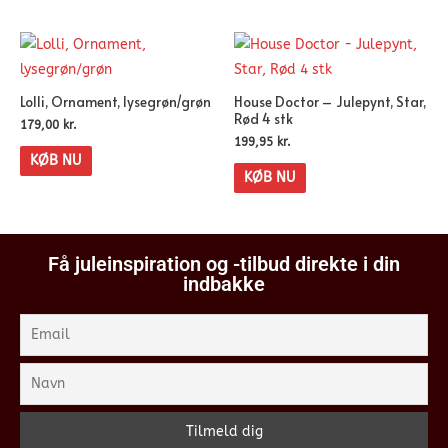
Lolli, Ornament, lysegrøn/grøn
House Doctor – Julepynt, Star,
Rød 4 stk
179,00
kr.
199,95
kr.
KØB NU
KØB NU
Få juleinspiration og -tilbud direkte i din
indbakke