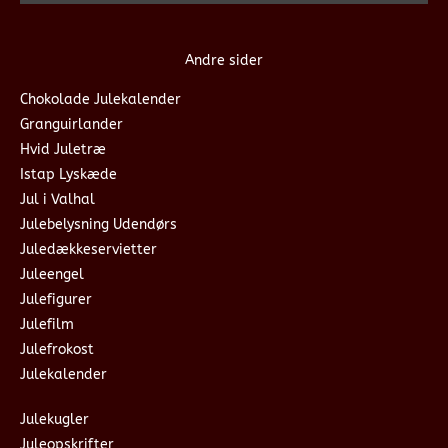
Andre sider
Chokolade Julekalender
Granguirlander
Hvid Juletræ
Istap Lyskæde
Jul i Valhal
Julebelysning Udendørs
Juledækkeservietter
Juleengel
Julefigurer
Julefilm
Julefrokost
Julekalender
Julekugler
Juleopskrifter