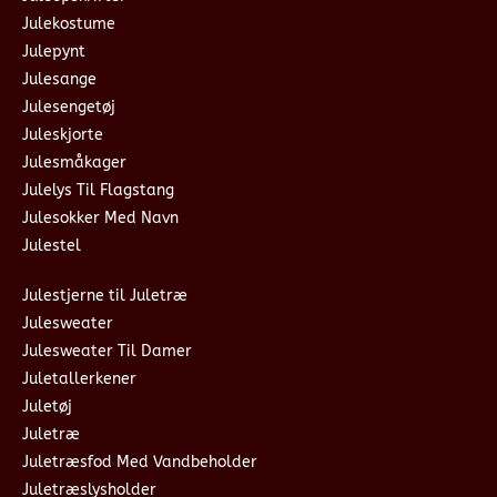
Julekostume
Julepynt
Julesange
Julesengetøj
Juleskjorte
Julesmåkager
Julelys Til Flagstang
Julesokker Med Navn
Julestel
Julestjerne til Juletræ
Julesweater
Julesweater Til Damer
Juletallerkener
Juletøj
Juletræ
Juletræsfod Med Vandbeholder
Juletræslysholder