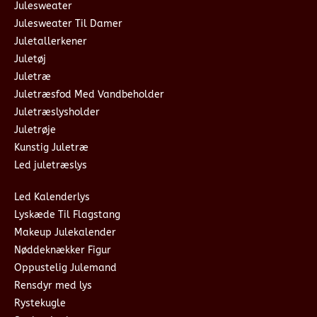
Julesweater
Julesweater Til Damer
Juletallerkener
Juletøj
Juletræ
Juletræsfod Med Vandbeholder
Juletræslysholder
Juletrøje
Kunstig Juletræ
Led juletræslys
Led Kalenderlys
Lyskæde Til Flagstang
Makeup Julekalender
Nøddeknækker Figur
Oppustelig Julemand
Rensdyr med lys
Rystekugle