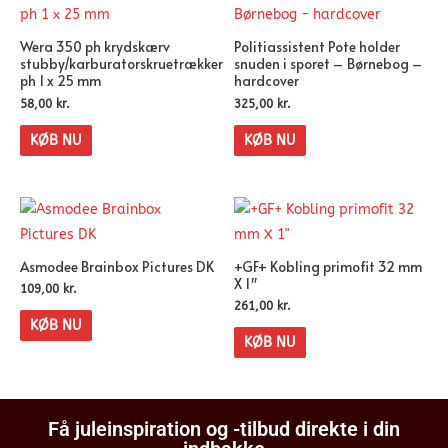
Wera 350 ph krydskærv
Politiassistent Pote holder
stubby/karburatorskruetrækker
snuden i sporet – Børnebog –
ph 1 x 25 mm
hardcover
58,00
kr.
325,00
kr.
KØB NU
KØB NU
Asmodee Brainbox Pictures DK
+GF+ Kobling primofit 32 mm
X 1″
109,00
kr.
261,00
kr.
KØB NU
KØB NU
Få juleinspiration og -tilbud direkte i din