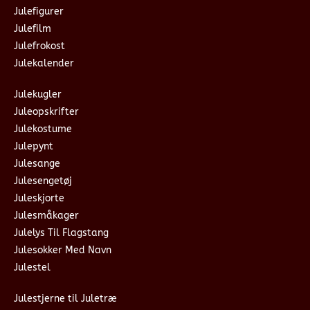
Julefigurer
Julefilm
Julefrokost
Julekalender
Julekugler
Juleopskrifter
Julekostume
Julepynt
Julesange
Julesengetøj
Juleskjorte
Julesmåkager
Julelys Til Flagstang
Julesokker Med Navn
Julestel
Julestjerne til Juletræ