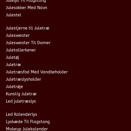
Julelys Til Flagstang
Julesokker Med Navn
Julestel
Julestjerne til Juletræ
Julesweater
Julesweater Til Damer
Juletallerkener
Juletøj
Juletræ
Juletræsfod Med Vandbeholder
Juletræslysholder
Juletrøje
Kunstig Juletræ
Led juletræslys
Led Kalenderlys
Lyskæde Til Flagstang
Makeup Julekalender