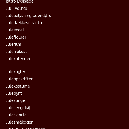
Istap Lyskæde
Jul i Valhal
Julebelysning Udendørs
Juledækkeservietter
Juleengel
Julefigurer
Julefilm
Julefrokost
Julekalender
Julekugler
Juleopskrifter
Julekostume
Julepynt
Julesange
Julesengetøj
Juleskjorte
Julesmåkager