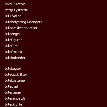
Hvid Juletræ
Istap Lyskæde
Jul i Valhal
Julebelysning Udendørs
Juledækkeservietter
Juleengel
Julefigurer
Julefilm
Julefrokost
Julekalender
Julekugler
Juleopskrifter
Julekostume
Julepynt
Julesange
Julesengetøj
Juleskjorte