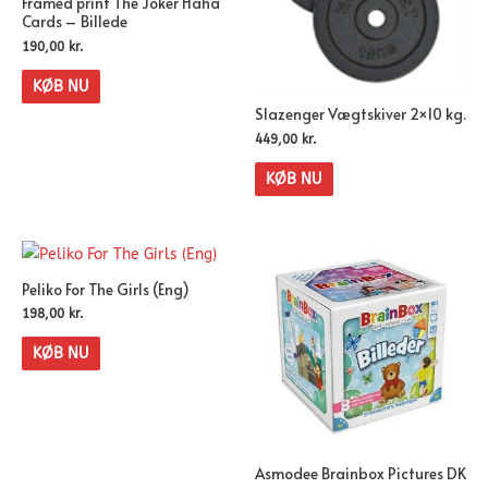
Framed print The Joker Haha
Cards – Billede
190,00
kr.
KØB NU
Slazenger Vægtskiver 2×10 kg.
449,00
kr.
KØB NU
Peliko For The Girls (Eng)
198,00
kr.
KØB NU
Asmodee Brainbox Pictures DK