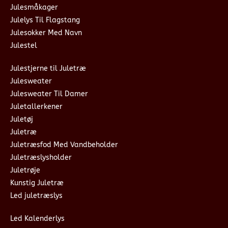
Julesmåkager
Julelys Til Flagstang
Julesokker Med Navn
Julestel
Julestjerne til Juletræ
Julesweater
Julesweater Til Damer
Juletallerkener
Juletøj
Juletræ
Juletræsfod Med Vandbeholder
Juletræslysholder
Juletrøje
Kunstig Juletræ
Led juletræslys
Led Kalenderlys