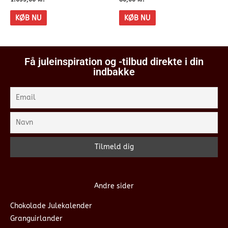
KØB NU
KØB NU
Få juleinspiration og -tilbud direkte i din
indbakke
Andre sider
Chokolade Julekalender
Granguirlander