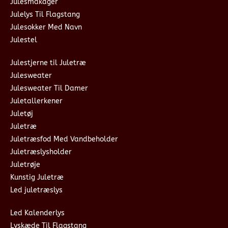
Julesmåkager
Julelys Til Flagstang
Julesokker Med Navn
Julestel
Julestjerne til Juletræ
Julesweater
Julesweater Til Damer
Juletallerkener
Juletøj
Juletræ
Juletræsfod Med Vandbeholder
Juletræslysholder
Juletrøje
Kunstig Juletræ
Led juletræslys
Led Kalenderlys
Lyskæde Til Flagstang