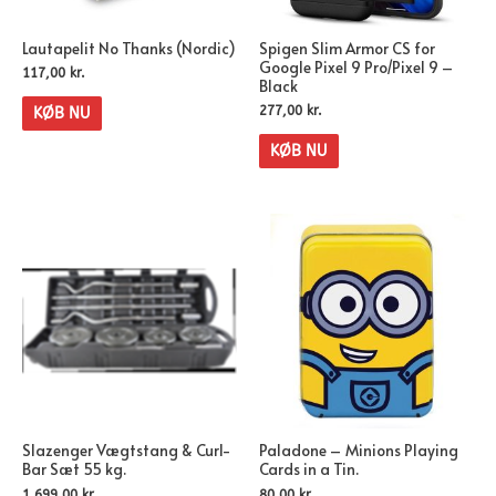
Lautapelit No Thanks (Nordic)
Spigen Slim Armor CS for
Google Pixel 9 Pro/Pixel 9 –
117,00
kr.
Black
277,00
kr.
KØB NU
KØB NU
Slazenger Vægtstang & Curl-
Paladone – Minions Playing
Bar Sæt 55 kg.
Cards in a Tin.
1.699,00
kr.
80,00
kr.