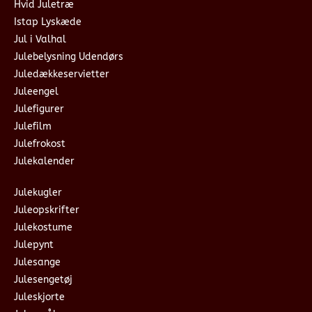
Hvid Juletræ
Istap Lyskæde
Jul i Valhal
Julebelysning Udendørs
Juledækkeservietter
Juleengel
Julefigurer
Julefilm
Julefrokost
Julekalender
Julekugler
Juleopskrifter
Julekostume
Julepynt
Julesange
Julesengetøj
Juleskjorte