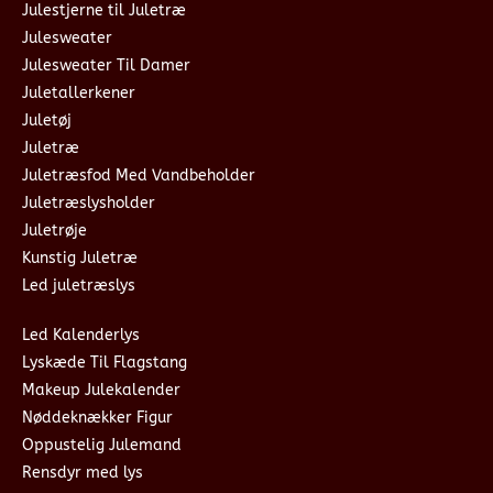
Julestjerne til Juletræ
Julesweater
Julesweater Til Damer
Juletallerkener
Juletøj
Juletræ
Juletræsfod Med Vandbeholder
Juletræslysholder
Juletrøje
Kunstig Juletræ
Led juletræslys
Led Kalenderlys
Lyskæde Til Flagstang
Makeup Julekalender
Nøddeknækker Figur
Oppustelig Julemand
Rensdyr med lys