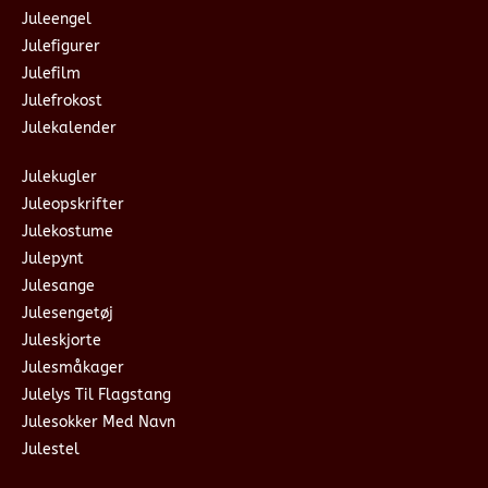
Juleengel
Julefigurer
Julefilm
Julefrokost
Julekalender
Julekugler
Juleopskrifter
Julekostume
Julepynt
Julesange
Julesengetøj
Juleskjorte
Julesmåkager
Julelys Til Flagstang
Julesokker Med Navn
Julestel