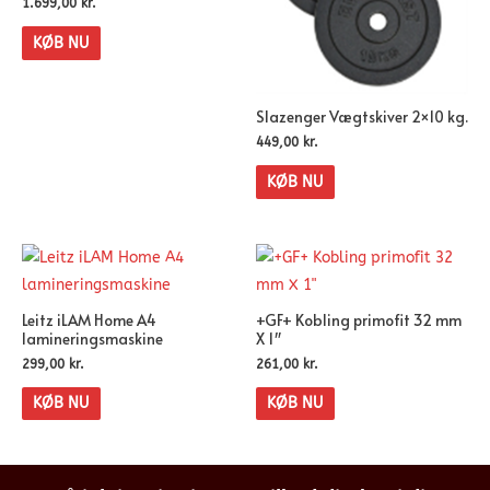
1.699,00
kr.
KØB NU
Slazenger Vægtskiver 2×10 kg.
449,00
kr.
KØB NU
Leitz iLAM Home A4
+GF+ Kobling primofit 32 mm
lamineringsmaskine
X 1″
299,00
kr.
261,00
kr.
KØB NU
KØB NU