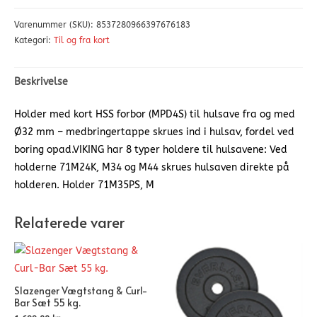
Varenummer (SKU):
8537280966397676183
Kategori:
Til og fra kort
Beskrivelse
Holder med kort HSS forbor (MPD4S) til hulsave fra og med
Ø32 mm – medbringertappe skrues ind i hulsav, fordel ved
boring opad.VIKING har 8 typer holdere til hulsavene: Ved
holderne 71M24K, M34 og M44 skrues hulsaven direkte på
holderen. Holder 71M35PS, M
Relaterede varer
Slazenger Vægtstang & Curl-
Bar Sæt 55 kg.