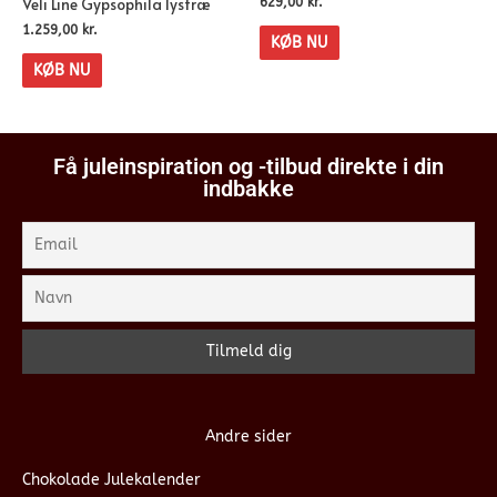
Veli Line Gypsophila lystræ
629,00
kr.
1.259,00
kr.
KØB NU
KØB NU
Få juleinspiration og -tilbud direkte i din
indbakke
Andre sider
Chokolade Julekalender