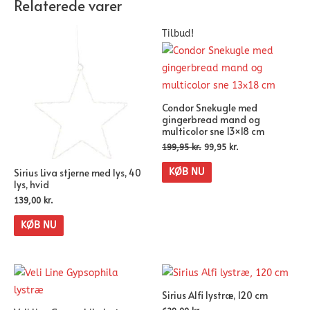
Relaterede varer
Tilbud!
Condor Snekugle med
gingerbread mand og
multicolor sne 13×18 cm
199,95
kr.
99,95
kr.
Sirius Liva stjerne med lys, 40
KØB NU
lys, hvid
139,00
kr.
KØB NU
Sirius Alfi lystræ, 120 cm