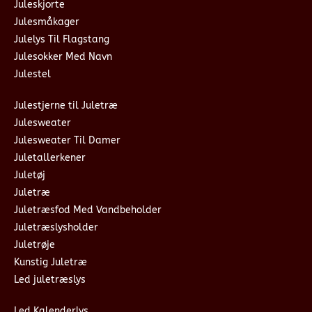
Juleskjorte
Julesmåkager
Julelys Til Flagstang
Julesokker Med Navn
Julestel
Julestjerne til Juletræ
Julesweater
Julesweater Til Damer
Juletallerkener
Juletøj
Juletræ
Juletræsfod Med Vandbeholder
Juletræslysholder
Juletrøje
Kunstig Juletræ
Led juletræslys
Led Kalenderlys