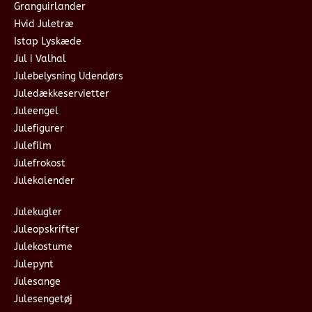
Granguirlander
Hvid Juletræ
Istap Lyskæde
Jul i Valhal
Julebelysning Udendørs
Juledækkeservietter
Juleengel
Julefigurer
Julefilm
Julefrokost
Julekalender
Julekugler
Juleopskrifter
Julekostume
Julepynt
Julesange
Julesengetøj