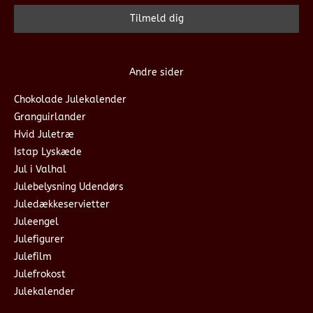
Andre sider
Chokolade Julekalender
Granguirlander
Hvid Juletræ
Istap Lyskæde
Jul i Valhal
Julebelysning Udendørs
Juledækkeservietter
Juleengel
Julefigurer
Julefilm
Julefrokost
Julekalender