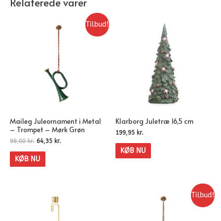
Relaterede varer
Tilbud!
Maileg Juleornament i Metal
Klarborg Juletræ 16,5 cm
– Trompet – Mørk Grøn
199,95
kr.
99,00
kr.
64,35
kr.
KØB NU
KØB NU
Tilbud!