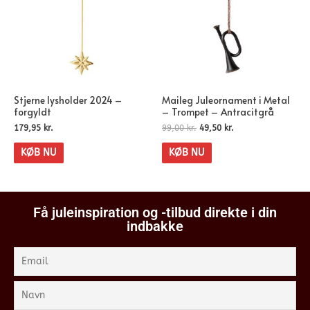
Stjerne lysholder 2024 –
Maileg Juleornament i Metal
forgyldt
– Trompet – Antracitgrå
179,95
kr.
99,00
kr.
49,50
kr.
KØB NU
KØB NU
Få juleinspiration og -tilbud direkte i din
indbakke