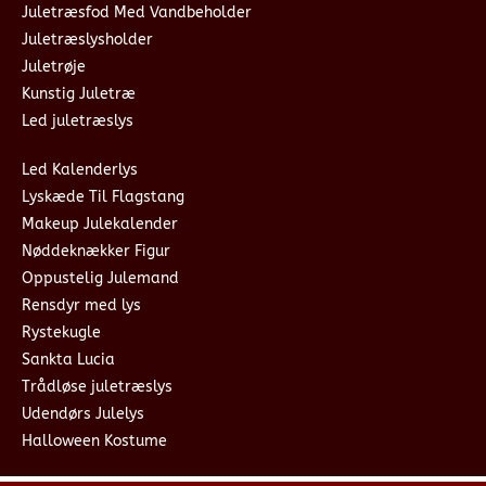
Juletræsfod Med Vandbeholder
Juletræslysholder
Juletrøje
Kunstig Juletræ
Led juletræslys
Led Kalenderlys
Lyskæde Til Flagstang
Makeup Julekalender
Nøddeknækker Figur
Oppustelig Julemand
Rensdyr med lys
Rystekugle
Sankta Lucia
Trådløse juletræslys
Udendørs Julelys
Halloween Kostume