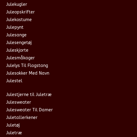
Julekugler
Juleopskrifter
Julekostume
Julepynt
Julesange
Julesengetøj
Juleskjorte
Julesmåkager
Julelys Til Flagstang
Julesokker Med Navn
Julestel
Julestjerne til Juletræ
Julesweater
Julesweater Til Damer
Juletallerkener
Juletøj
Juletræ