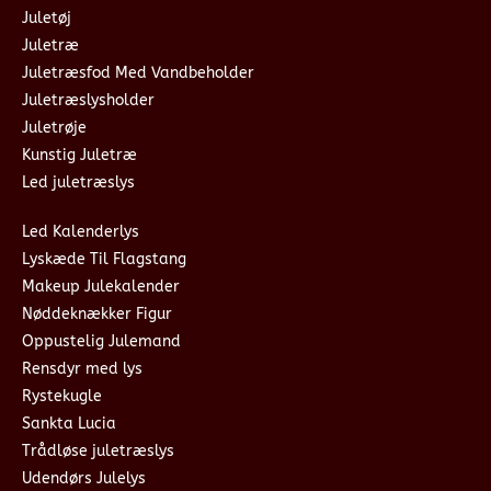
Juletøj
Juletræ
Juletræsfod Med Vandbeholder
Juletræslysholder
Juletrøje
Kunstig Juletræ
Led juletræslys
Led Kalenderlys
Lyskæde Til Flagstang
Makeup Julekalender
Nøddeknækker Figur
Oppustelig Julemand
Rensdyr med lys
Rystekugle
Sankta Lucia
Trådløse juletræslys
Udendørs Julelys