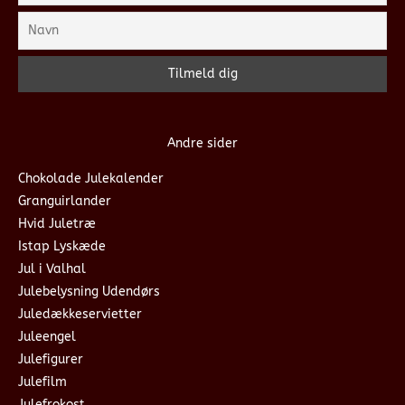
Andre sider
Chokolade Julekalender
Granguirlander
Hvid Juletræ
Istap Lyskæde
Jul i Valhal
Julebelysning Udendørs
Juledækkeservietter
Juleengel
Julefigurer
Julefilm
Julefrokost