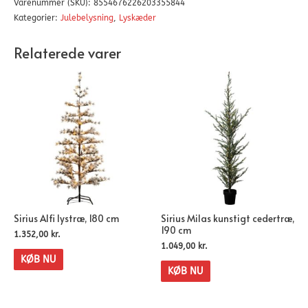
Varenummer (SKU):
8554676226203355844
Kategorier:
Julebelysning
,
Lyskæder
Relaterede varer
Sirius Alfi lystræ, 180 cm
Sirius Milas kunstigt cedertræ,
190 cm
1.352,00
kr.
1.049,00
kr.
KØB NU
KØB NU