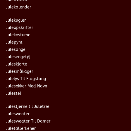
Julekalender
Julekugler
Juleopskrifter
Julekostume
Julepynt
Julesange
Julesengetøj
Juleskjorte
Julesmåkager
Julelys Til Flagstang
Julesokker Med Navn
Julestel
Julestjerne til Juletræ
Julesweater
Julesweater Til Damer
Juletallerkener