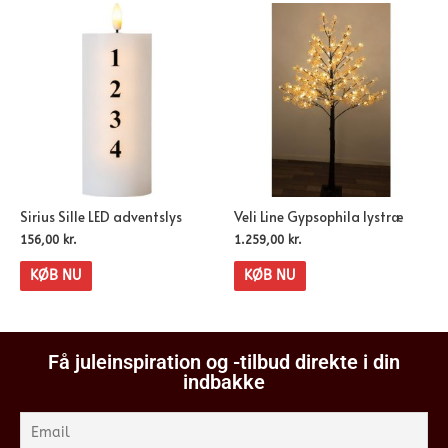
Sirius Sille LED adventslys
Veli Line Gypsophila lystræ
156,00
kr.
1.259,00
kr.
KØB NU
KØB NU
Få juleinspiration og -tilbud direkte i din
indbakke